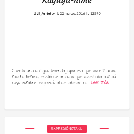
Kaguya-hime
Lil_Arrietty
|
22 marzo, 2016 |
12590
Cuenta una antigua leyenda japonesa que hace mucho,
mucho tiempo, existió un anciano que cosechaba bambú
cuyo nombre respondía al de Taketori no…
Leer más
EXPRESIÓNOTAKU