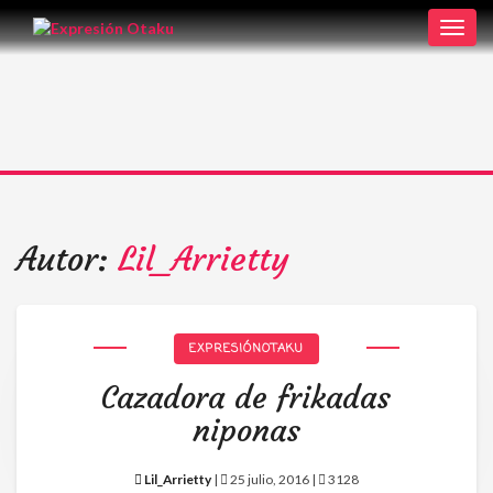
Toggl
navig
Autor:
Lil_Arrietty
EXPRESIÓNOTAKU
Cazadora de frikadas
Tu radio y podcast sobre manga,
niponas
anime y cultura japonesa ツ
Lil_Arrietty
|
25 julio, 2016 |
3128