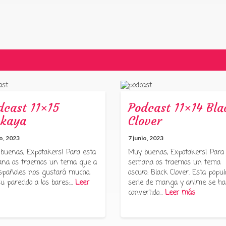
dcast 11×15
Podcast 11×14 Bla
akaya
Clover
io, 2023
7 junio, 2023
buenas, Expotakers! Para esta
Muy buenas, Expotakers! Para
na os traemos un tema que a
semana os traemos un tema
españoles nos gustará mucho,
oscuro: Black Clover. Esta popul
su parecido a los bares:…
Leer
serie de manga y anime se ha
convertido…
Leer más