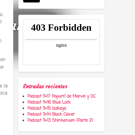
o,
a, anime y
l
o
 en
ue
e la
Entradas recientes
pica
Podcast 11×17 Popurrí de Marvel y DC
Podcast 11×16 Blue Lock
Podcast 11×15 Izakaya
Podcast 11×14 Black Clover
Podcast 11×13 Shinkansen (Parte 2)