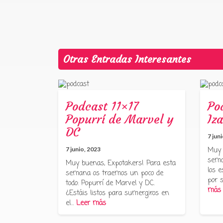
Otras Entradas Interesantes
Podcast 11×17
Po
Popurrí de Marvel y
Iz
DC
7 jun
7 junio, 2023
Muy 
sema
Muy buenas, Expotakers! Para esta
los 
semana os traemos un poco de
por 
todo: Popurrí de Marvel y DC.
más
¿Estáis listos para sumergiros en
el…
Leer más