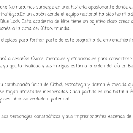
suke Nomura, nos sumerge en una historia apasionante donde el
tratégica.En un Japón donde el equipo nacional ha sido humillad
y podcast sobre mang
lue Lock. Esta academia de élite tiene un objetivo claro: crear a
aponés a la cima del fútbol mundial.
cultura japonesa ツ
los elegidos para formar parte de este programa de entrenamient
ará a desafíos físicos, mentales y emocionales para convertirse
, ya que la rivalidad y las intrigas están a la orden del día en Bl
su combinación única de fútbol, estrategia y drama. A medida qu
se forjan amistades inesperadas. Cada partido es una batalla é
 descubrir su verdadero potencial.
, sus personajes carismáticos y sus impresionantes escenas de