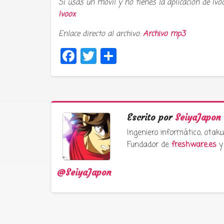
Si usas un movil y no tienes la aplicación de Ivo
Ivoox
Enlace directo al archivo:
Archivo mp3
Facebook
Twitter
Compartir
Escrito por
SeiyaJapon
Ingeniero informático, ota
Fundador de
freshware.es
y 
@SeiyaJapon