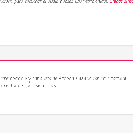
ox.com, para escuchar el audio puedes usar este enlace:
Enlace direc
ku irremediable y caballero de Athena. Casado con mi Stamba!
director de Expresion Otaku.