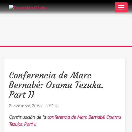
Toggl
navig
Conferencia de Marc
Bernabé: Osamu Tezuka.
Part II
/
21 diciembre, 2015
5247
Continuación de la
conferencia de Marc Bernabé: Osamu
Tezuka. Part I
: