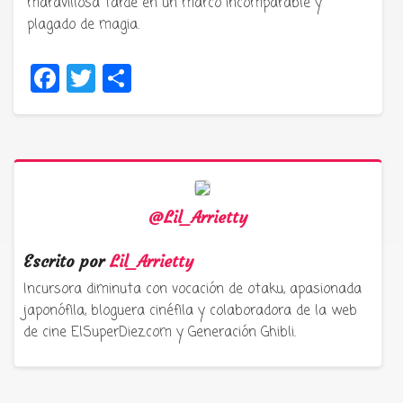
maravillosa tarde en un marco incomparable y
plagado de magia.
Facebook
Twitter
Compartir
@Lil_Arrietty
Escrito por
Lil_Arrietty
Incursora diminuta con vocación de otaku, apasionada
japonófila, bloguera cinéfila y colaboradora de la web
de cine ElSuperDiez.com y Generación Ghibli.