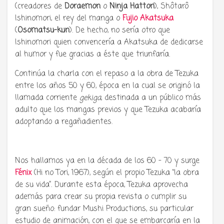
(creadores de
Doraemon
o
Ninja Hattori
), Shôtarô
Ishinomori, el rey del manga o
Fujio Akatsuka
(
Osomatsu-kun
). De hecho, no sería otro que
Ishinomori quien convencería a Akatsuka de dedicarse
al humor y fue gracias a éste que triunfaría.
Continúa la charla con el repaso a la obra de Tezuka
entre los años 50 y 60, época en la cual se originó la
llamada corriente
gekiga
, destinada a un público más
adulto que los mangas previos y que Tezuka acabaría
adoptando a regañadientes.
Nos hallamos ya en la década de los 60 – 70 y surge
Fénix
(Hi no Tori, 1967), según el propio Tezuka “la obra
de su vida”. Durante esta época, Tezuka aprovecha
además para crear su propia revista o cumplir su
gran sueño: fundar Mushi Productions, su particular
estudio de animación, con el que se embarcaría en la