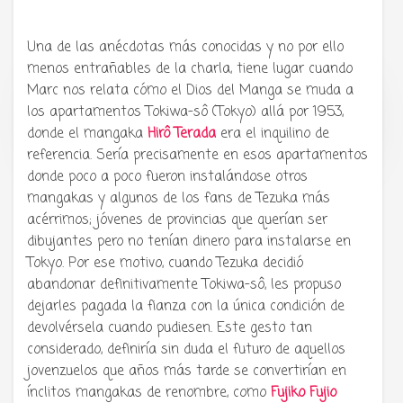
Una de las anécdotas más conocidas y no por ello
menos entrañables de la charla, tiene lugar cuando
Marc nos relata cómo el Dios del Manga se muda a
los apartamentos Tokiwa-sô (Tokyo) allá por 1953,
Tu radio y podcast sobre manga,
anime y cultura japonesa ツ
donde el mangaka
Hirô Terada
era el inquilino de
referencia. Sería precisamente en esos apartamentos
donde poco a poco fueron instalándose otros
mangakas y algunos de los fans de Tezuka más
acérrimos; jóvenes de provincias que querían ser
dibujantes pero no tenían dinero para instalarse en
Tokyo. Por ese motivo, cuando Tezuka decidió
abandonar definitivamente Tokiwa-sô, les propuso
dejarles pagada la fianza con la única condición de
devolvérsela cuando pudiesen. Este gesto tan
considerado, definiría sin duda el futuro de aquellos
jovenzuelos que años más tarde se convertirían en
ínclitos mangakas de renombre, como
Fujiko Fujio