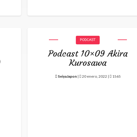
PODCAST
Podcast 10×09 Akira
)
Kurosawa
SeiyaJapon
|
20 enero, 2022 |
1565