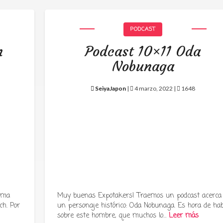
PODCAST
h
Podcast 10×11 Oda
Nobunaga
SeiyaJapon
|
4 marzo, 2022 |
1648
rama
Muy buenas Expotakers! Traemos un podcast acerca
ch. Por
un personaje histórico: Oda Nobunaga. Es hora de hab
sobre este hombre, que muchos lo…
Leer más