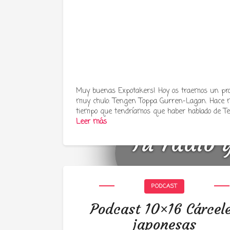
Muy buenas Expotakers! Hoy os traemos un p
muy chulo: Tengen Toppa Gurren-Lagan. Hace
tiempo que tendríamos que haber hablado de T
Leer más
Tu radio 
PODCAST
Podcast 10×16 Cárcel
japonesas