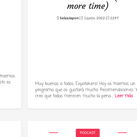
more time)
SeiyaJapon
|
1 junio, 2022 |
2297
 traemos
sto es
Muy buenas a todos, Expotakers! Hoy os traemos un
programa que os gustará mucho: Recomendaciones. 
creo que todas merecen mucho la pena….
Leer más
PODCAST