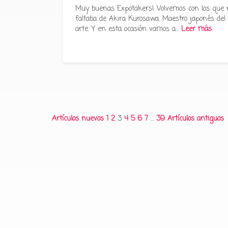
Muy buenas Expotakers! Volvemos con los que 
faltaba de Akira Kurosawa. Maestro japonés del
arte. Y en esta ocasión vamos a…
Leer más
Paginación
Artículos nuevos
1
2
3
4
5
6
7
…
39
Artículos antiguos
de
entradas