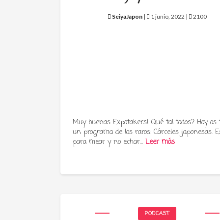
SeiyaJapon
|
1 junio, 2022 |
2100
Muy buenas Expotakers! Qué tal todos? Hoy os
un programa de los raros: Cárceles japonesas. E
para mear y no echar…
Leer más
PODCAST