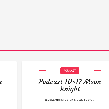
PODCAST
n
Podcast 10×17 Moon
Knight
SeiyaJapon
|
1 junio, 2022 |
1979