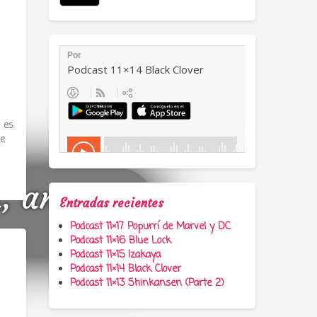
 es
ue
a, anime y
Entradas recientes
Podcast 11×17 Popurrí de Marvel y DC
Podcast 11×16 Blue Lock
Podcast 11×15 Izakaya
Podcast 11×14 Black Clover
Podcast 11×13 Shinkansen (Parte 2)