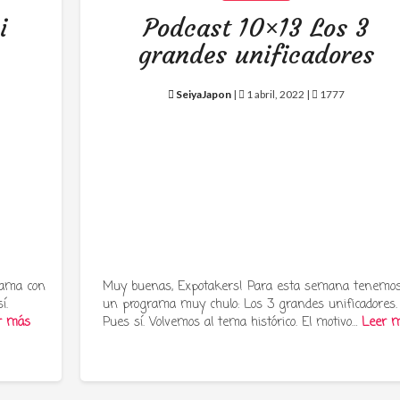
i
Podcast 10×13 Los 3
grandes unificadores
SeiyaJapon
|
1 abril, 2022 |
1777
rama con
Muy buenas, Expotakers! Para esta semana tenemo
í.
un programa muy chulo: Los 3 grandes unificadores.
r más
Pues sí. Volvemos al tema histórico. El motivo…
Leer 