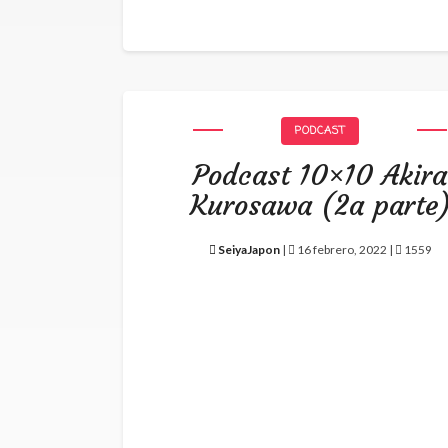
PODCAST
Podcast 10×10 Akira
Kurosawa (2a parte
SeiyaJapon
|
16 febrero, 2022 |
1559