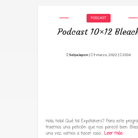
PODCAST
Podcast 10×12 Bleac
SeiyaJapon
|
9 marzo, 2022 |
2036
Hola, hola! Qué tal Expotakers? Para este prog
traemos una petición que nos pareció bien: Blea
una vez, vamos a hacer caso…
Leer más