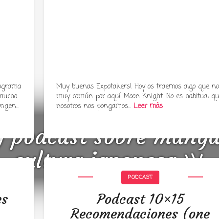
rograma
Muy buenas Expotakers! Hoy os traemos algo que no
 mucho
muy común por aquí: Moon Knight. No es habitual q
engen…
nosotros nos pongamos…
Leer más
y podcast sobre mang
cultura japonesa ツ
PODCAST
es
Podcast 10×15
Recomendaciones (one