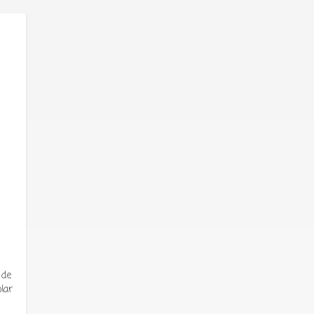
 de
lar