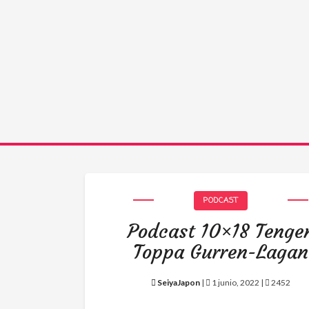
PODCAST
Podcast 10×18 Tenge
Toppa Gurren-Lagan
SeiyaJapon
|
1 junio, 2022 |
2452