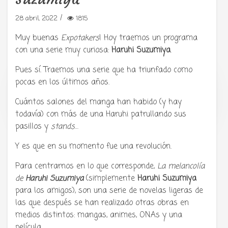
/
28 abril, 2022
1815
Muy buenas
Expotakers
! Hoy traemos un programa
con una serie muy curiosa:
Haruhi Suzumiya
.
Pues sí. Traemos una serie que ha triunfado como
pocas en los últimos años.
Tu radio y podcast sobre manga,
Cuántos salones del manga han habido (y hay
anime y cultura japonesa ツ
todavía) con más de una Haruhi patrullando sus
pasillos y
stands
…
Y es que en su momento fue una revolución.
Para centrarnos en lo que corresponde,
La melancolía
de
Haruhi Suzumiya
(simplemente
Haruhi Suzumiya
para los amigos), son una serie de novelas ligeras de
las que después se han realizado otras obras en
medios distintos: mangas, animes, ONAs y una
película.