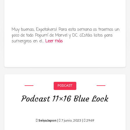
Muy buenas, Expotakers! Para esta semana os traemos un
poco de todo: Popurrí de Marvel y DC. ¿Estáis listos para
Tu radio y podcast sobre manga,
sumergiros en el…
Leer más
anime y cultura japonesa ツ
PODCAST
Podcast 11×16 Blue Lock
SeiyaJapon
|
7 junio, 2023 |
2969