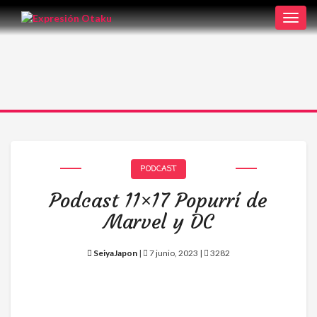
Toggl
navig
PODCAST
Podcast 11×17 Popurrí de
Marvel y DC
SeiyaJapon
|
7 junio, 2023 |
3282