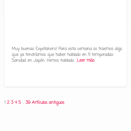
Muy buenas Expotakers! Para esta semana os traemos algo
que ya tendríamos que haber hablado en 11 temporadas:
Sanidad en Japón. Hemos hablado…
Leer más
Paginación
1
2
3
4
5
…
39
Artículos antiguos
de
entradas