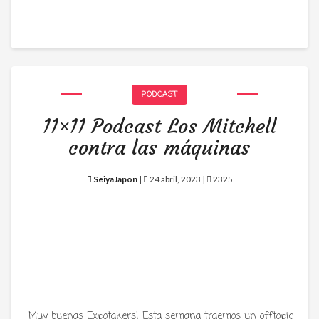
PODCAST
11×11 Podcast Los Mitchell
contra las máquinas
SeiyaJapon
|
24 abril, 2023 |
2325
Muy buenas Expotakers! Esta semana traemos un offtopic