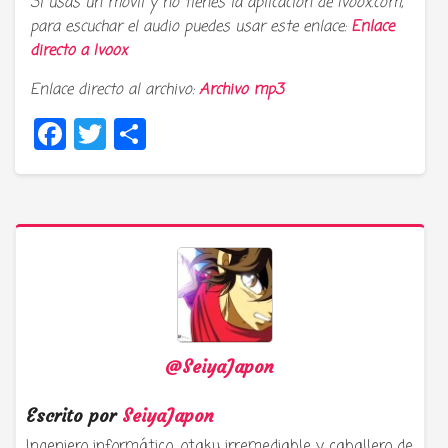
Si usas un movil y no tienes la aplicación de Ivoox.com,
para escuchar el audio puedes usar este enlace:
Enlace
directo a
Ivoox
Enlace directo al archivo:
Archivo mp3
Facebook
Twitter
Compartir
@SeiyaJapon
Escrito por
SeiyaJapon
Ingeniero informático, otaku irremediable y caballero de