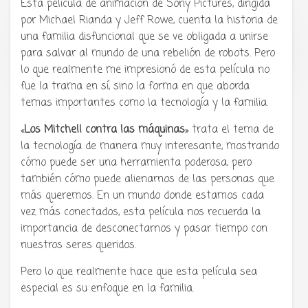
Esta película de animación de Sony Pictures, dirigida
por Michael Rianda y Jeff Rowe, cuenta la historia de
una familia disfuncional que se ve obligada a unirse
Tu radio y podcast sobre manga,
para salvar al mundo de una rebelión de robots. Pero
anime y cultura japonesa ツ
lo que realmente me impresionó de esta película no
fue la trama en sí, sino la forma en que aborda
temas importantes como la tecnología y la familia.
«
Los Mitchell contra las máquinas
» trata el tema de
la tecnología de manera muy interesante, mostrando
cómo puede ser una herramienta poderosa, pero
también cómo puede alienarnos de las personas que
más queremos. En un mundo donde estamos cada
vez más conectados, esta película nos recuerda la
importancia de desconectarnos y pasar tiempo con
nuestros seres queridos.
Pero lo que realmente hace que esta película sea
especial es su enfoque en la familia.