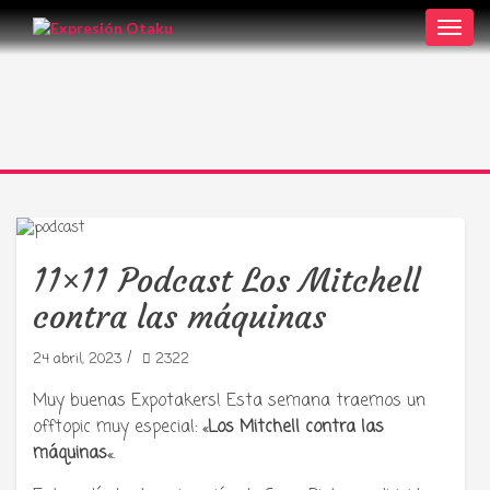
Toggl
navig
11×11 Podcast Los Mitchell
contra las máquinas
/
24 abril, 2023
2322
Muy buenas Expotakers! Esta semana traemos un
offtopic muy especial: «
Los Mitchell contra las
máquinas
«.