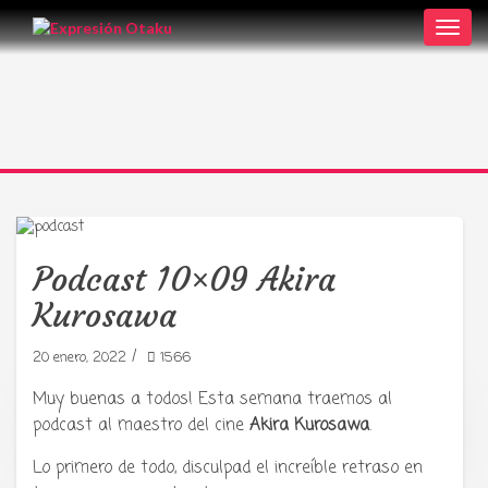
Toggl
navig
Podcast 10×09 Akira
Kurosawa
/
20 enero, 2022
1566
Muy buenas a todos! Esta semana traemos al
podcast al maestro del cine
Akira Kurosawa
.
Tu radio y podcast sobre manga,
anime y cultura japonesa ツ
Lo primero de todo, disculpad el increíble retraso en