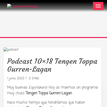
Toggl
navig
Podcast 10×18 Tengen Toppa
Gurren-Lagan
/
1 junio, 2022
2460
Muy buenas
Expotakers
! Hoy os traemos un programa
muy chulo:
Tengen Toppa Gurren-Lagan
.
Tu radio y podcast sobre manga,
anime y cultura japonesa ツ
Hace mucho tiempo que tendríamos que haber