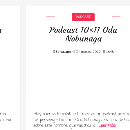
PODCAST
h
Podcast 10×11 Oda
Nobunaga
SeiyaJapon
|
4 marzo, 2022 |
1648
rama
Muy buenas Expotakers! Traemos un podcast acerca
ch. Por
un personaje histórico: Oda Nobunaga. Es hora de hab
sobre este hombre, que muchos lo…
Leer más