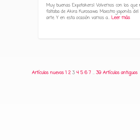
Muy buenas Expotakers! Volvemos con los que 
faltaba de Akira Kurosawa. Maestro japonés del
arte. Y en esta ocasión vamos a…
Leer más
Paginación
Artículos nuevos
1
2
3
4
5
6
7
…
39
Artículos antiguos
de
entradas