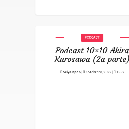
PODCAST
Podcast 10×10 Akira
Kurosawa (2a parte
SeiyaJapon
|
16 febrero, 2022 |
1559