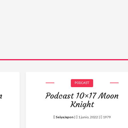
PODCAST
n
Podcast 10×17 Moon
Knight
SeiyaJapon
|
1 junio, 2022 |
1979