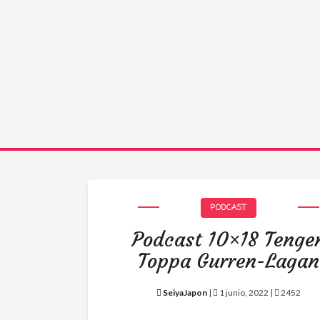
PODCAST
Podcast 10×18 Tenge
Toppa Gurren-Lagan
SeiyaJapon
|
1 junio, 2022 |
2452