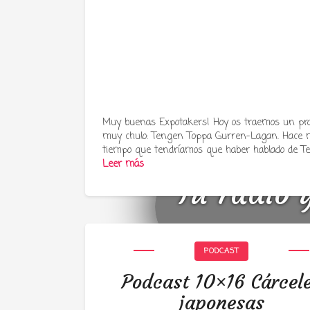
Muy buenas Expotakers! Hoy os traemos un p
muy chulo: Tengen Toppa Gurren-Lagan. Hace
tiempo que tendríamos que haber hablado de T
Leer más
Tu radio 
PODCAST
Podcast 10×16 Cárcel
japonesas