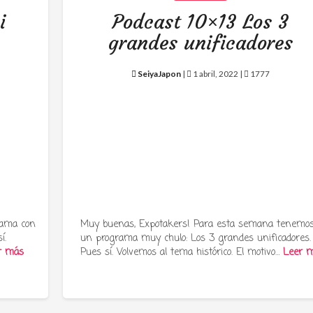
i
Podcast 10×13 Los 3
grandes unificadores
SeiyaJapon
|
1 abril, 2022 |
1777
rama con
Muy buenas, Expotakers! Para esta semana tenemo
í.
un programa muy chulo: Los 3 grandes unificadores.
r más
Pues sí. Volvemos al tema histórico. El motivo…
Leer 