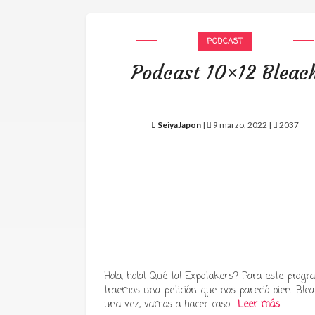
PODCAST
Podcast 10×12 Bleac
SeiyaJapon
|
9 marzo, 2022 |
2037
Hola, hola! Qué tal Expotakers? Para este prog
traemos una petición que nos pareció bien: Blea
una vez, vamos a hacer caso…
Leer más