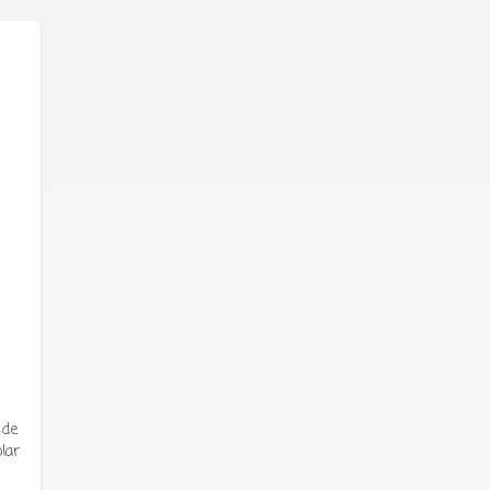
 de
lar