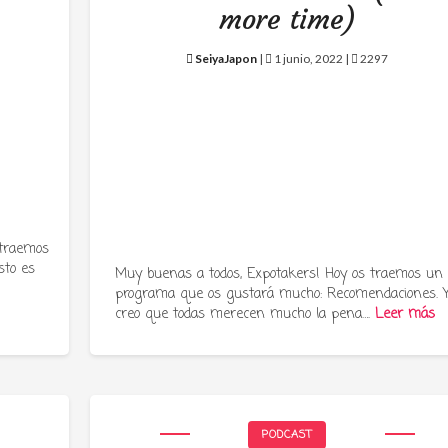
more time)
SeiyaJapon
|
1 junio, 2022 |
2297
 traemos
sto es
Muy buenas a todos, Expotakers! Hoy os traemos un
programa que os gustará mucho: Recomendaciones. 
creo que todas merecen mucho la pena….
Leer más
PODCAST