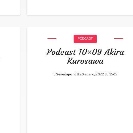
PODCAST
Podcast 10×09 Akira
)
Kurosawa
SeiyaJapon
|
20 enero, 2022 |
1565