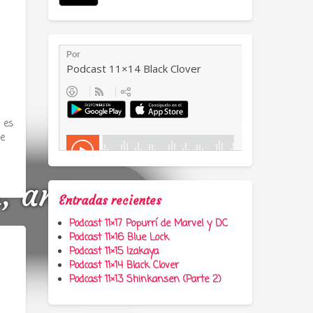
 es
ue
a, anime y
Entradas recientes
Podcast 11×17 Popurrí de Marvel y DC
Podcast 11×16 Blue Lock
Podcast 11×15 Izakaya
Podcast 11×14 Black Clover
Podcast 11×13 Shinkansen (Parte 2)