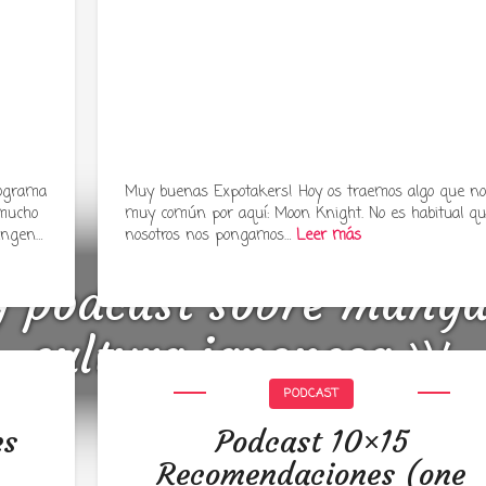
rograma
Muy buenas Expotakers! Hoy os traemos algo que no
 mucho
muy común por aquí: Moon Knight. No es habitual q
engen…
nosotros nos pongamos…
Leer más
y podcast sobre mang
cultura japonesa ツ
PODCAST
es
Podcast 10×15
Recomendaciones (one