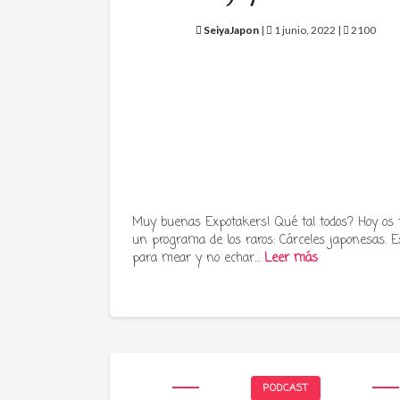
SeiyaJapon
|
1 junio, 2022 |
2100
Muy buenas Expotakers! Qué tal todos? Hoy os
un programa de los raros: Cárceles japonesas. E
para mear y no echar…
Leer más
PODCAST