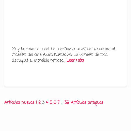
Muy buenas a todos! Esta semana traemos al podcast al
maestro del cine Akira Kurosawa. Lo primero de todo,
disculpad el increíble retraso…
Leer más
Paginación
Artículos nuevos
1
2
3
4
5
6
7
…
39
Artículos antiguos
de
entradas