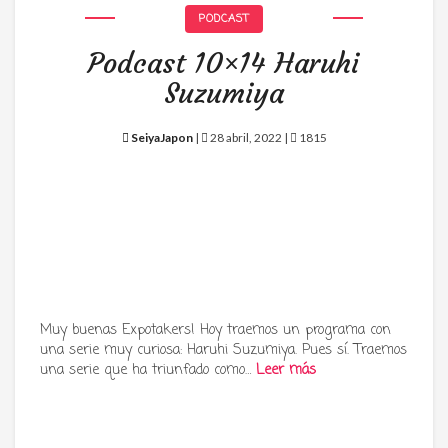
PODCAST
Podcast 10×14 Haruhi
Suzumiya
SeiyaJapon
|
28 abril, 2022 |
1815
Muy buenas Expotakers! Hoy traemos un programa con
una serie muy curiosa: Haruhi Suzumiya. Pues sí. Traemos
una serie que ha triunfado como…
Leer más