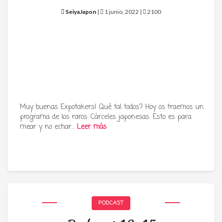
SeiyaJapon
|
1 junio, 2022 |
2100
Muy buenas Expotakers! Qué tal todos? Hoy os traemos un
programa de los raros: Cárceles japonesas. Esto es para
mear y no echar…
Leer más
PODCAST