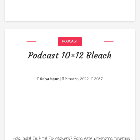
PODCAST
Podcast 10×12 Bleach
SeiyaJapon
|
9 marzo, 2022 |
2037
Hola, hola! Qué tal Expotakers? Para este programa traemos