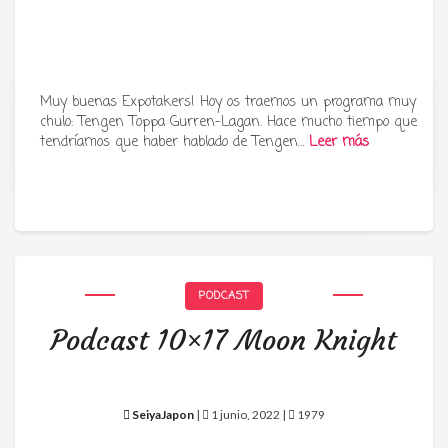
Muy buenas Expotakers! Hoy os traemos un programa muy
chulo: Tengen Toppa Gurren-Lagan. Hace mucho tiempo que
Tu radio y podcast sobre manga,
tendríamos que haber hablado de Tengen…
Leer más
anime y cultura japonesa ツ
PODCAST
Podcast 10×17 Moon Knight
SeiyaJapon
|
1 junio, 2022 |
1979