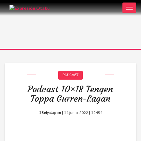
Toggl
navig
PODCAST
Podcast 10×18 Tengen
Toppa Gurren-Lagan
SeiyaJapon
|
1 junio, 2022 |
2454