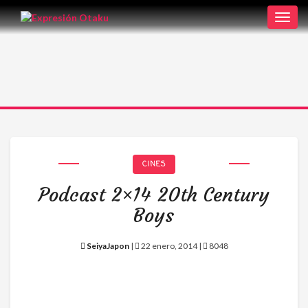
Toggl
navig
CINES
Podcast 2×14 20th Century
Boys
SeiyaJapon
|
22 enero, 2014 |
8048