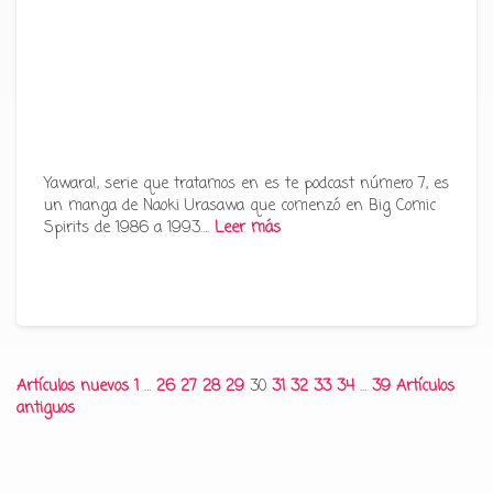
Yawara!, serie que tratamos en es te podcast número 7, es
un manga de Naoki Urasawa que comenzó en Big Comic
Spirits de 1986 a 1993….
Leer más
Paginación
Artículos nuevos
1
…
26
27
28
29
30
31
32
33
34
…
39
Artículos
antiguos
de
entradas