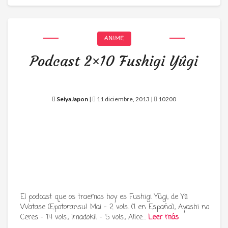
ANIME
Podcast 2×10 Fushigi Yûgi
SeiyaJapon
|
11 diciembre, 2013 |
10200
El podcast que os traemos hoy es Fushigi Yûgi, de Yū
Watase (Epotoransu! Mai – 2 vols. (1 en España), Ayashi no
Ceres – 14 vols., Imadoki! – 5 vols., Alice…
Leer más