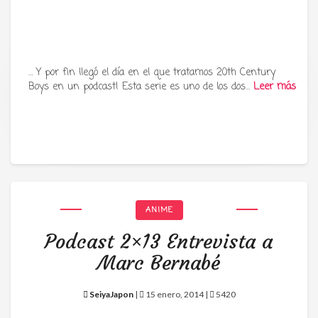
… Y por fin llegó el día en el que tratamos 20th Century
Boys en un podcast! Esta serie es uno de los dos…
Leer más
Tu radio y podcast sobre manga,
anime y cultura japonesa ツ
ANIME
Podcast 2×13 Entrevista a
Marc Bernabé
SeiyaJapon
|
15 enero, 2014 |
5420