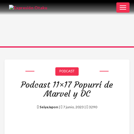
Toggl
navig
PODCAST
Podcast 11×17 Popurrí de
Marvel y DC
SeiyaJapon
|
7 junio, 2023 |
3290