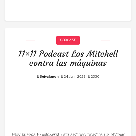
PODCAST
11×11 Podcast Los Mitchell
contra las máquinas
SeiyaJapon
|
24 abril, 2023 |
2330
Muy buenas Expotakers! Esta semana traemos un offtopic