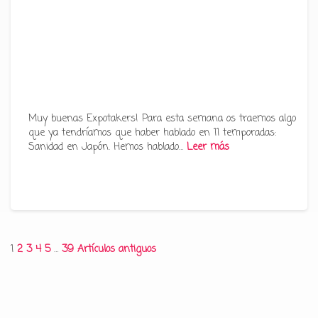
Muy buenas Expotakers! Para esta semana os traemos algo
que ya tendríamos que haber hablado en 11 temporadas:
Sanidad en Japón. Hemos hablado…
Leer más
Paginación
1
2
3
4
5
…
39
Artículos antiguos
de
entradas