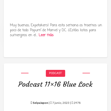
Muy buenas, Expotakers! Para esta semana os traemos un
poco de todo: Popurrí de Marvel y DC. ¿Estáis listos para
Tu radio y podcast sobre manga,
sumergiros en el…
Leer más
anime y cultura japonesa ツ
PODCAST
Podcast 11×16 Blue Lock
SeiyaJapon
|
7 junio, 2023 |
2978