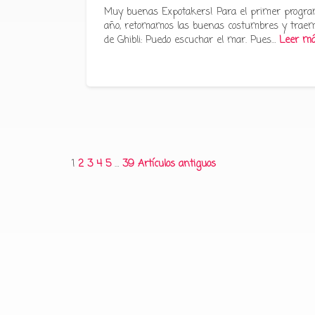
Muy buenas Expotakers! Para el primer progra
año, retomamos las buenas costumbres y traem
de Ghibli: Puedo escuchar el mar. Pues…
Leer m
Paginación
1
2
3
4
5
…
39
Artículos antiguos
de
entradas