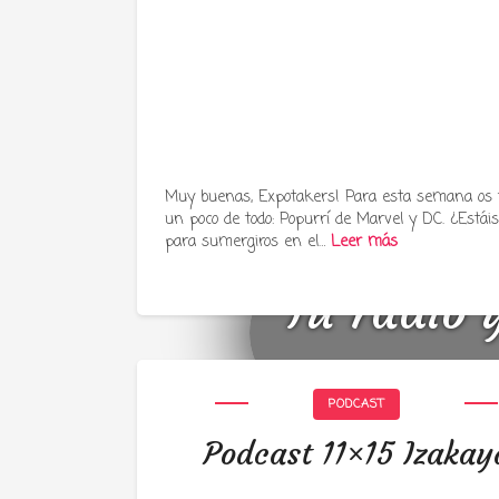
Muy buenas, Expotakers! Para esta semana os
un poco de todo: Popurrí de Marvel y DC. ¿Estáis 
para sumergiros en el…
Leer más
Tu radio 
PODCAST
Podcast 11×15 Izakay