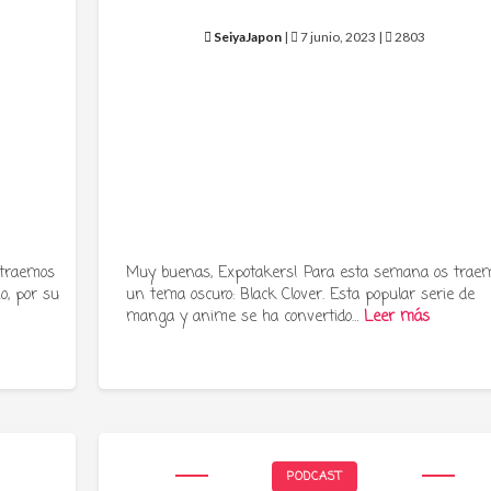
SeiyaJapon
|
7 junio, 2023 |
2803
 traemos
Muy buenas, Expotakers! Para esta semana os trae
o, por su
un tema oscuro: Black Clover. Esta popular serie de
manga y anime se ha convertido…
Leer más
PODCAST