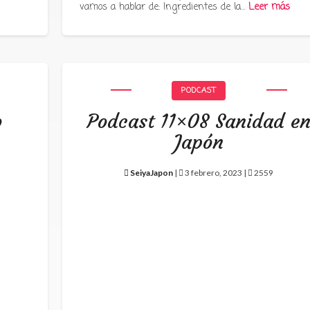
vamos a hablar de: Ingredientes de la…
Leer más
PODCAST
o
Podcast 11×08 Sanidad e
Japón
SeiyaJapon
|
3 febrero, 2023 |
2559