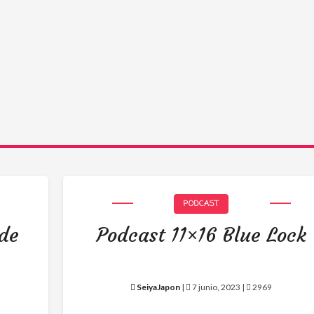
PODCAST
 de
Podcast 11×16 Blue Lock
SeiyaJapon
|
7 junio, 2023 |
2969