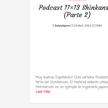
Podcast 11×13 Shinkan
(Parte 2)
SeiyaJapon
|
24 abril, 2023 |
2989
Muy buenas Expotakers! Esta semana finalizam
tema del Shinkansen. El material rodante utiliz
Shinkansen es un ejemplo de ingeniería japon
Leer más