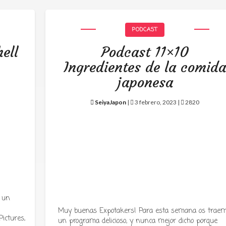
PODCAST
ell
Podcast 11×10
Ingredientes de la comid
japonesa
SeiyaJapon
|
3 febrero, 2023 |
2820
 un
Muy buenas Expotakers! Para esta semana os trae
ictures,
un programa delicioso, y nunca mejor dicho porque