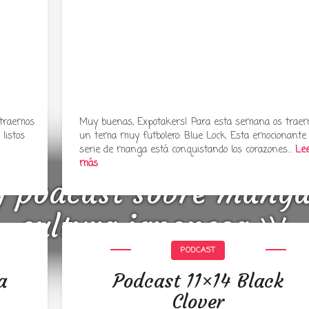
 traemos
Muy buenas, Expotakers! Para esta semana os trae
listos
un tema muy futbolero: Blue Lock. Esta emocionante
serie de manga está conquistando los corazones…
Le
más
y podcast sobre mang
cultura japonesa ツ
PODCAST
a
Podcast 11×14 Black
Clover