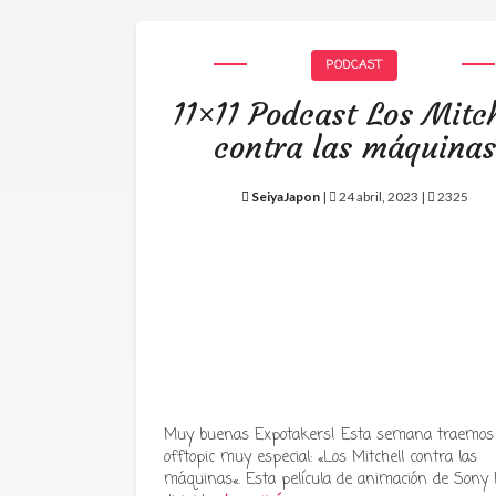
PODCAST
11×11 Podcast Los Mitch
contra las máquinas
SeiyaJapon
|
24 abril, 2023 |
2325
Muy buenas Expotakers! Esta semana traemos
offtopic muy especial: «Los Mitchell contra las
máquinas«. Esta película de animación de Sony P