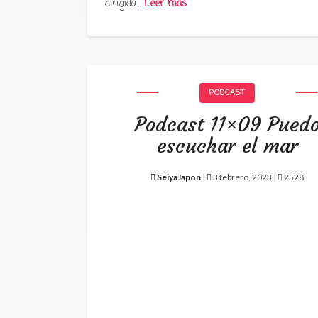
dirigida…
Leer más
PODCAST
Podcast 11×09 Pued
escuchar el mar
SeiyaJapon
|
3 febrero, 2023 |
2528