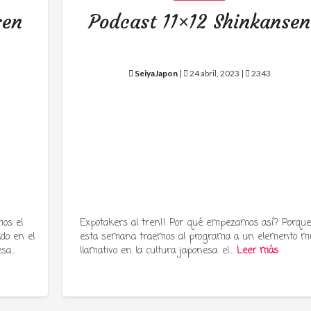
sen
Podcast 11×12 Shinkansen
SeiyaJapon
|
24 abril, 2023 |
2343
os el
Expotakers al tren!! Por qué empezamos así? Porqu
ado en el
esta semana traemos al programa a un elemento m
esa…
llamativo en la cultura japonesa: el…
Leer más