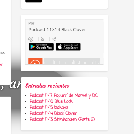
mos
er
a, anime y
Entradas recientes
Podcast 11×17 Popurrí de Marvel y DC
Podcast 11×16 Blue Lock
Podcast 11×15 Izakaya
Podcast 11×14 Black Clover
Podcast 11×13 Shinkansen (Parte 2)