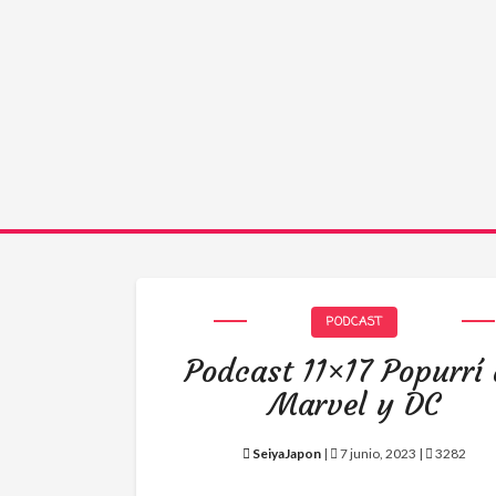
PODCAST
Podcast 11×17 Popurrí
Marvel y DC
SeiyaJapon
|
7 junio, 2023 |
3282