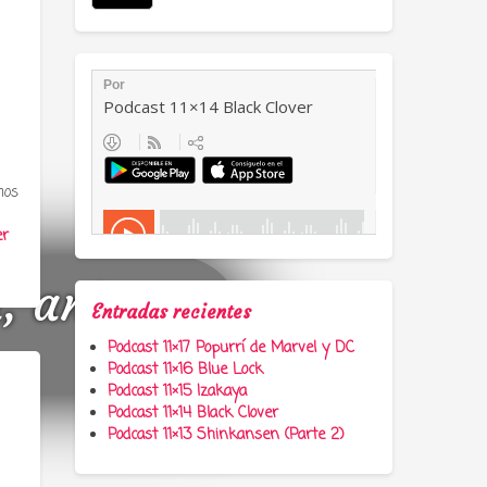
mos
er
a, anime y
Entradas recientes
Podcast 11×17 Popurrí de Marvel y DC
Podcast 11×16 Blue Lock
Podcast 11×15 Izakaya
Podcast 11×14 Black Clover
Podcast 11×13 Shinkansen (Parte 2)