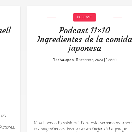
PODCAST
ell
Podcast 11×10
Ingredientes de la comid
japonesa
SeiyaJapon
|
3 febrero, 2023 |
2820
 un
Muy buenas Expotakers! Para esta semana os trae
ictures,
un programa delicioso, y nunca mejor dicho porque