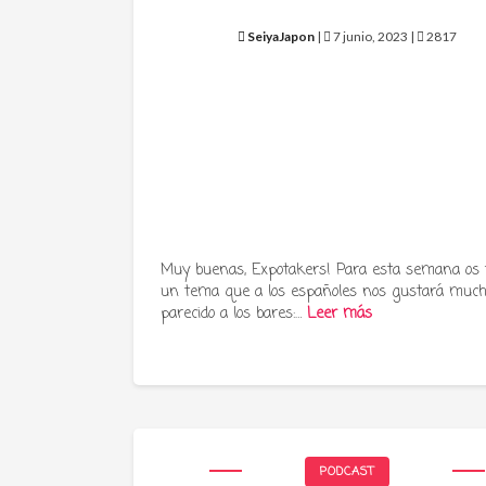
SeiyaJapon
|
7 junio, 2023 |
2817
Muy buenas, Expotakers! Para esta semana os
un tema que a los españoles nos gustará much
parecido a los bares:…
Leer más
PODCAST