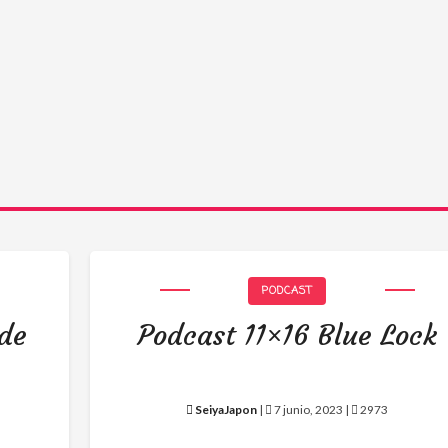
PODCAST
 de
Podcast 11×16 Blue Lock
SeiyaJapon
|
7 junio, 2023 |
2973