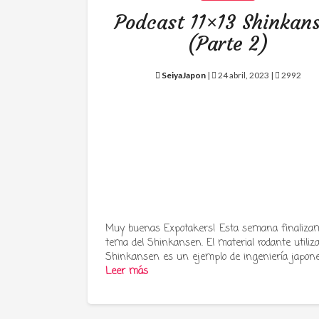
Podcast 11×13 Shinkan
(Parte 2)
SeiyaJapon
|
24 abril, 2023 |
2992
Muy buenas Expotakers! Esta semana finalizam
tema del Shinkansen. El material rodante utiliz
Shinkansen es un ejemplo de ingeniería japon
Leer más