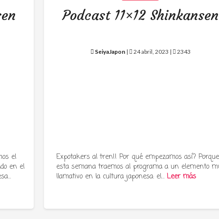
sen
Podcast 11×12 Shinkansen
SeiyaJapon
|
24 abril, 2023 |
2343
os el
Expotakers al tren!! Por qué empezamos así? Porqu
ado en el
esta semana traemos al programa a un elemento m
esa…
llamativo en la cultura japonesa: el…
Leer más