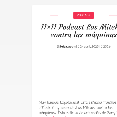
PODCAST
11×11 Podcast Los Mitch
contra las máquinas
SeiyaJapon
|
24 abril, 2023 |
2326
Muy buenas Expotakers! Esta semana traemos
offtopic muy especial: «Los Mitchell contra las
máquinas«. Esta película de animación de Sony P