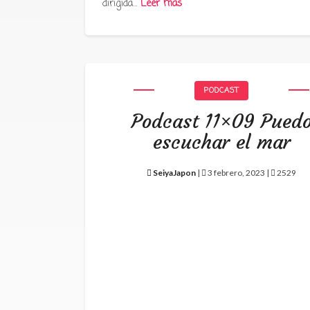
dirigida…
Leer más
PODCAST
Podcast 11×09 Pued
escuchar el mar
SeiyaJapon
|
3 febrero, 2023 |
2529