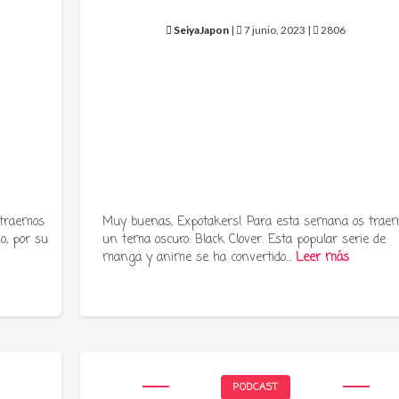
SeiyaJapon
|
7 junio, 2023 |
2806
 traemos
Muy buenas, Expotakers! Para esta semana os trae
o, por su
un tema oscuro: Black Clover. Esta popular serie de
manga y anime se ha convertido…
Leer más
PODCAST