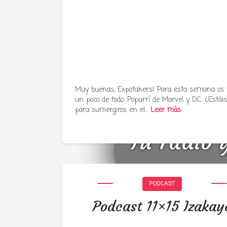
Muy buenas, Expotakers! Para esta semana os
un poco de todo: Popurrí de Marvel y DC. ¿Estáis 
para sumergiros en el…
Leer más
Tu radio 
PODCAST
Podcast 11×15 Izakay