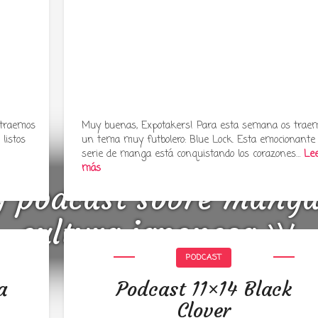
 traemos
Muy buenas, Expotakers! Para esta semana os trae
listos
un tema muy futbolero: Blue Lock. Esta emocionante
serie de manga está conquistando los corazones…
Le
más
y podcast sobre mang
cultura japonesa ツ
PODCAST
a
Podcast 11×14 Black
Clover