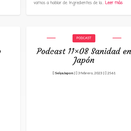
vamos a hablar de: Ingredientes de la…
Leer más
PODCAST
o
Podcast 11×08 Sanidad e
Japón
SeiyaJapon
|
3 febrero, 2023 |
2561