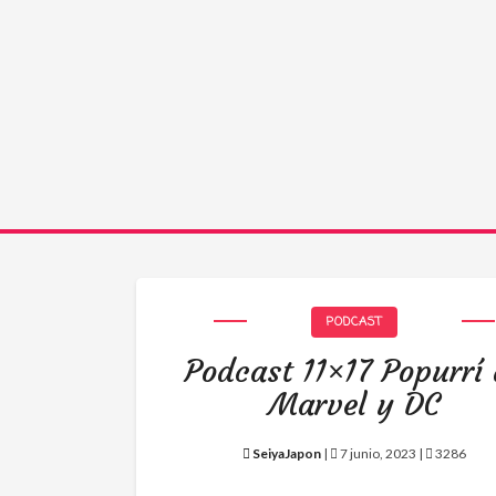
PODCAST
Podcast 11×17 Popurrí
Marvel y DC
SeiyaJapon
|
7 junio, 2023 |
3286