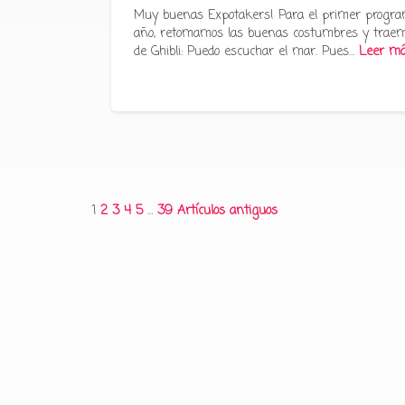
Muy buenas Expotakers! Para el primer progra
año, retomamos las buenas costumbres y traem
de Ghibli: Puedo escuchar el mar. Pues…
Leer m
Paginación
1
2
3
4
5
…
39
Artículos antiguos
de
entradas