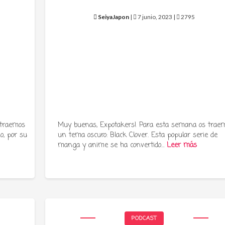
SeiyaJapon
|
7 junio, 2023 |
2795
 traemos
Muy buenas, Expotakers! Para esta semana os trae
o, por su
un tema oscuro: Black Clover. Esta popular serie de
manga y anime se ha convertido…
Leer más
PODCAST