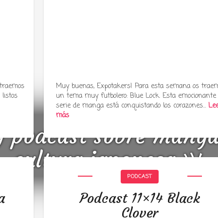
 traemos
Muy buenas, Expotakers! Para esta semana os trae
listos
un tema muy futbolero: Blue Lock. Esta emocionante
serie de manga está conquistando los corazones…
Le
más
y podcast sobre mang
cultura japonesa ツ
PODCAST
a
Podcast 11×14 Black
Clover