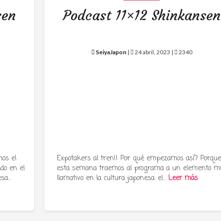
sen
Podcast 11×12 Shinkansen
SeiyaJapon
|
24 abril, 2023 |
2340
os el
Expotakers al tren!! Por qué empezamos así? Porqu
ado en el
esta semana traemos al programa a un elemento m
esa…
llamativo en la cultura japonesa: el…
Leer más