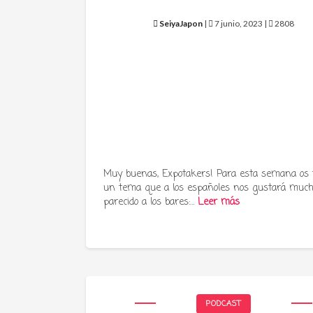
SeiyaJapon
|
7 junio, 2023 |
2808
Muy buenas, Expotakers! Para esta semana os
un tema que a los españoles nos gustará much
parecido a los bares:…
Leer más
PODCAST