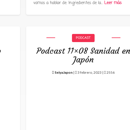
vamos a hablar de: Ingredientes de la…
Leer más
PODCAST
o
Podcast 11×08 Sanidad e
Japón
SeiyaJapon
|
3 febrero, 2023 |
2556