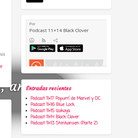
mos
er
a, anime y
Entradas recientes
Podcast 11×17 Popurrí de Marvel y DC
Podcast 11×16 Blue Lock
Podcast 11×15 Izakaya
Podcast 11×14 Black Clover
Podcast 11×13 Shinkansen (Parte 2)