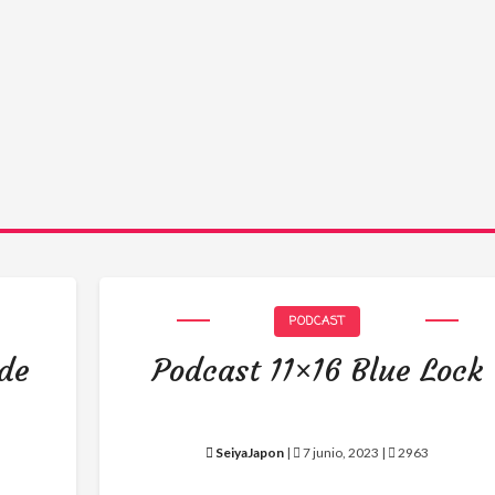
PODCAST
 de
Podcast 11×16 Blue Lock
SeiyaJapon
|
7 junio, 2023 |
2963