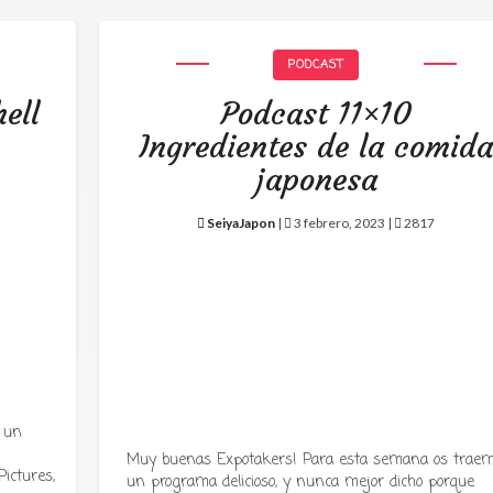
PODCAST
ell
Podcast 11×10
Ingredientes de la comid
japonesa
SeiyaJapon
|
3 febrero, 2023 |
2817
 un
Muy buenas Expotakers! Para esta semana os trae
ictures,
un programa delicioso, y nunca mejor dicho porque