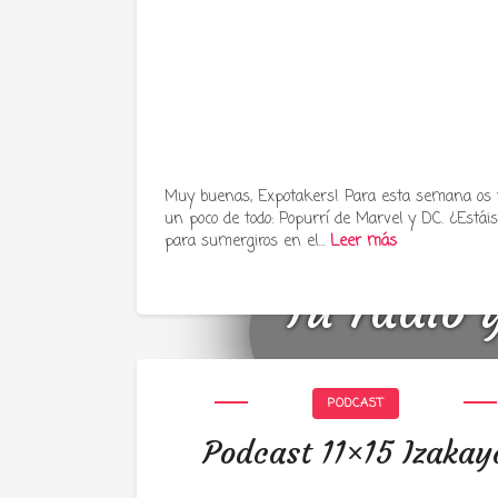
Muy buenas, Expotakers! Para esta semana os
un poco de todo: Popurrí de Marvel y DC. ¿Estáis 
para sumergiros en el…
Leer más
Tu radio 
PODCAST
Podcast 11×15 Izakay