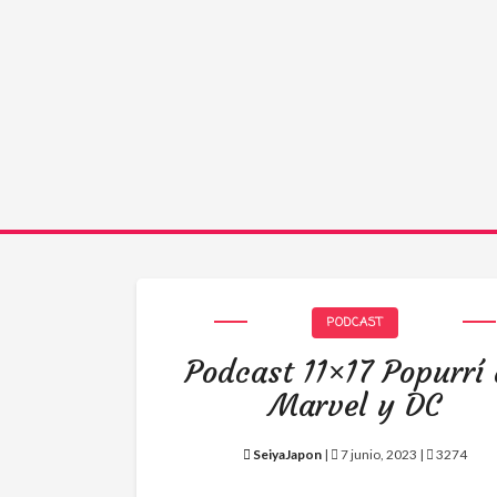
PODCAST
Podcast 11×17 Popurrí
Marvel y DC
SeiyaJapon
|
7 junio, 2023 |
3274