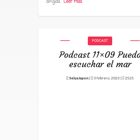
dirigida…
Leer más
PODCAST
Podcast 11×09 Pued
escuchar el mar
SeiyaJapon
|
3 febrero, 2023 |
2525