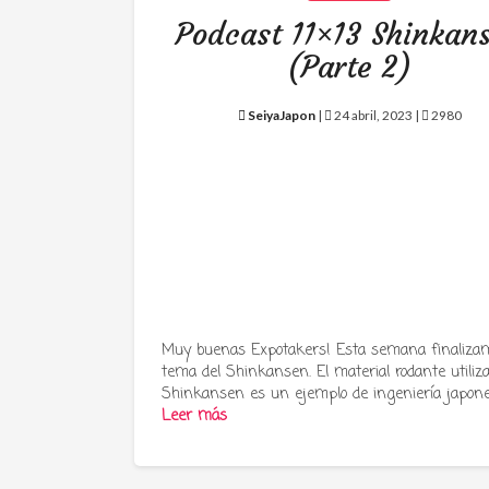
Podcast 11×13 Shinkan
(Parte 2)
SeiyaJapon
|
24 abril, 2023 |
2980
Muy buenas Expotakers! Esta semana finalizam
tema del Shinkansen. El material rodante utiliz
Shinkansen es un ejemplo de ingeniería japon
Leer más