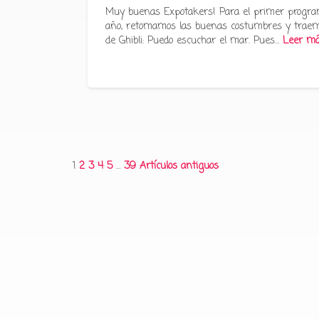
Muy buenas Expotakers! Para el primer progra
año, retomamos las buenas costumbres y traem
de Ghibli: Puedo escuchar el mar. Pues…
Leer m
Paginación
1
2
3
4
5
…
39
Artículos antiguos
de
entradas