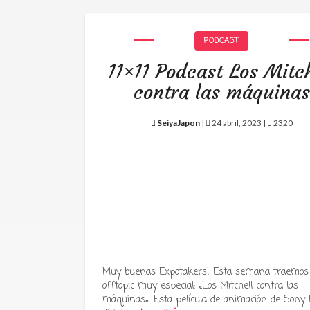
PODCAST
11×11 Podcast Los Mitch
contra las máquinas
SeiyaJapon
|
24 abril, 2023 |
2320
Muy buenas Expotakers! Esta semana traemos
offtopic muy especial: «Los Mitchell contra las
máquinas«. Esta película de animación de Sony P