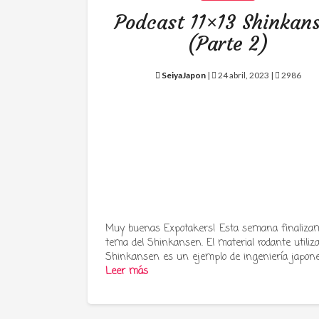
Podcast 11×13 Shinkan
(Parte 2)
SeiyaJapon
|
24 abril, 2023 |
2986
Muy buenas Expotakers! Esta semana finalizam
tema del Shinkansen. El material rodante utiliz
Shinkansen es un ejemplo de ingeniería japon
Leer más