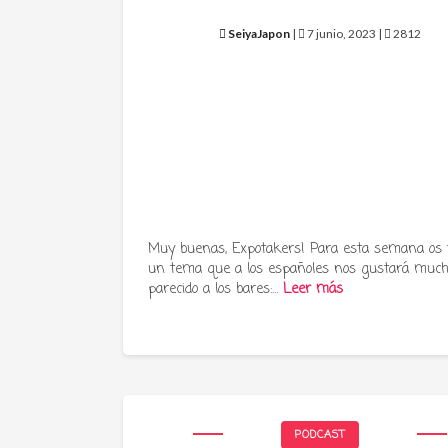
SeiyaJapon
|
7 junio, 2023 |
2812
Muy buenas, Expotakers! Para esta semana os
un tema que a los españoles nos gustará much
parecido a los bares:…
Leer más
PODCAST