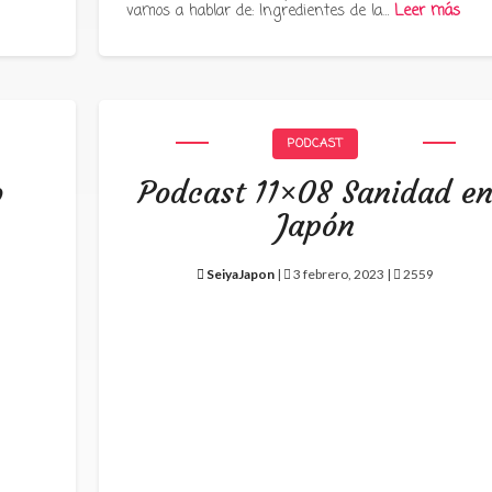
vamos a hablar de: Ingredientes de la…
Leer más
PODCAST
o
Podcast 11×08 Sanidad e
Japón
SeiyaJapon
|
3 febrero, 2023 |
2559