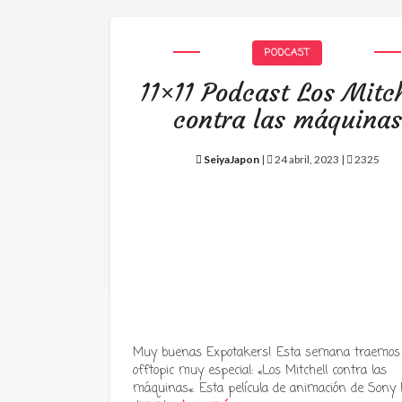
PODCAST
11×11 Podcast Los Mitch
contra las máquinas
SeiyaJapon
|
24 abril, 2023 |
2325
Muy buenas Expotakers! Esta semana traemos
offtopic muy especial: «Los Mitchell contra las
máquinas«. Esta película de animación de Sony P