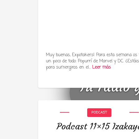
Muy buenas, Expotakers! Para esta semana os
un poco de todo: Popurrí de Marvel y DC. ¿Estáis 
para sumergiros en el…
Leer más
Tu radio 
PODCAST
Podcast 11×15 Izakay