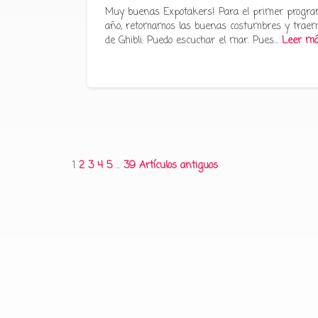
Muy buenas Expotakers! Para el primer progra
año, retomamos las buenas costumbres y traem
de Ghibli: Puedo escuchar el mar. Pues…
Leer m
Paginación
1
2
3
4
5
…
39
Artículos antiguos
de
entradas