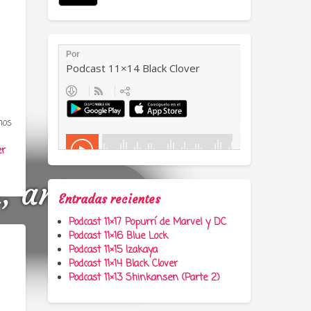
mos
er
a, anime y
Entradas recientes
Podcast 11×17 Popurrí de Marvel y DC
Podcast 11×16 Blue Lock
Podcast 11×15 Izakaya
Podcast 11×14 Black Clover
Podcast 11×13 Shinkansen (Parte 2)