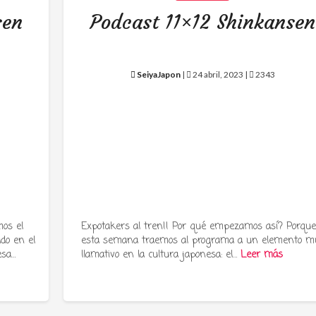
sen
Podcast 11×12 Shinkansen
SeiyaJapon
|
24 abril, 2023 |
2343
os el
Expotakers al tren!! Por qué empezamos así? Porqu
ado en el
esta semana traemos al programa a un elemento m
esa…
llamativo en la cultura japonesa: el…
Leer más