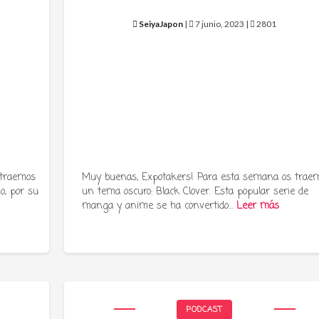
SeiyaJapon
|
7 junio, 2023 |
2801
 traemos
Muy buenas, Expotakers! Para esta semana os trae
o, por su
un tema oscuro: Black Clover. Esta popular serie de
manga y anime se ha convertido…
Leer más
PODCAST