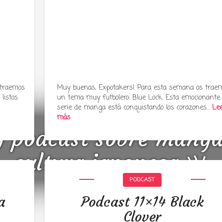
 traemos
Muy buenas, Expotakers! Para esta semana os trae
listos
un tema muy futbolero: Blue Lock. Esta emocionante
serie de manga está conquistando los corazones…
Le
más
y podcast sobre mang
cultura japonesa ツ
PODCAST
a
Podcast 11×14 Black
Clover