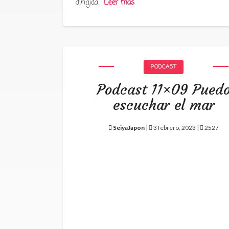
dirigida…
Leer más
PODCAST
Podcast 11×09 Pued
escuchar el mar
SeiyaJapon
|
3 febrero, 2023 |
2527