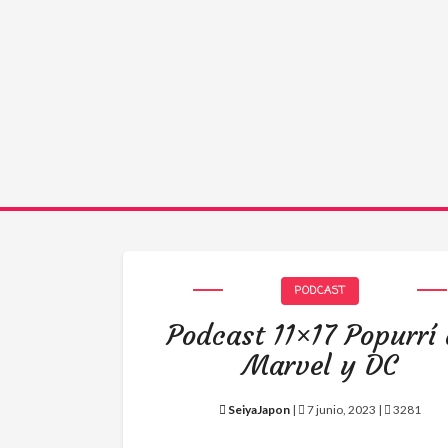
PODCAST
Podcast 11×17 Popurrí
Marvel y DC
SeiyaJapon
|
7 junio, 2023 |
3281