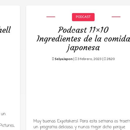
PODCAST
ell
Podcast 11×10
Ingredientes de la comid
japonesa
SeiyaJapon
|
3 febrero, 2023 |
2820
 un
Muy buenas Expotakers! Para esta semana os trae
ictures,
un programa delicioso, y nunca mejor dicho porque