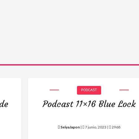
PODCAST
 de
Podcast 11×16 Blue Lock
SeiyaJapon
|
7 junio, 2023 |
2968