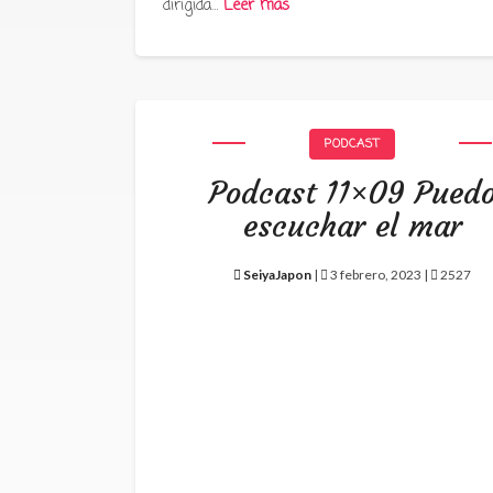
dirigida…
Leer más
PODCAST
Podcast 11×09 Pued
escuchar el mar
SeiyaJapon
|
3 febrero, 2023 |
2527