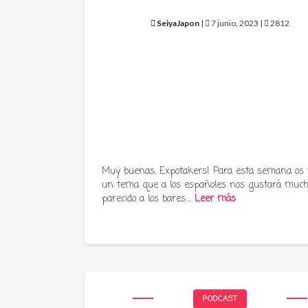
SeiyaJapon
|
7 junio, 2023 |
2812
Muy buenas, Expotakers! Para esta semana os
un tema que a los españoles nos gustará much
parecido a los bares:…
Leer más
PODCAST