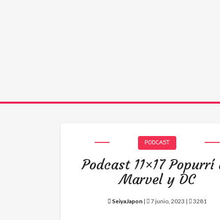
PODCAST
Podcast 11×17 Popurrí
Marvel y DC
SeiyaJapon
|
7 junio, 2023 |
3281