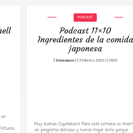
PODCAST
ell
Podcast 11×10
Ingredientes de la comid
japonesa
SeiyaJapon
|
3 febrero, 2023 |
2820
 un
Muy buenas Expotakers! Para esta semana os trae
ictures,
un programa delicioso, y nunca mejor dicho porque