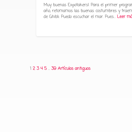
Muy buenas Expotakers! Para el primer progra
año, retomamos las buenas costumbres y traem
de Ghibli: Puedo escuchar el mar. Pues…
Leer m
Paginación
1
2
3
4
5
…
39
Artículos antiguos
de
entradas