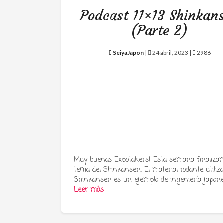
Podcast 11×13 Shinkan
(Parte 2)
SeiyaJapon
|
24 abril, 2023 |
2986
Muy buenas Expotakers! Esta semana finalizam
tema del Shinkansen. El material rodante utiliz
Shinkansen es un ejemplo de ingeniería japon
Leer más