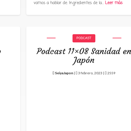
vamos a hablar de: Ingredientes de la…
Leer más
PODCAST
o
Podcast 11×08 Sanidad e
Japón
SeiyaJapon
|
3 febrero, 2023 |
2559