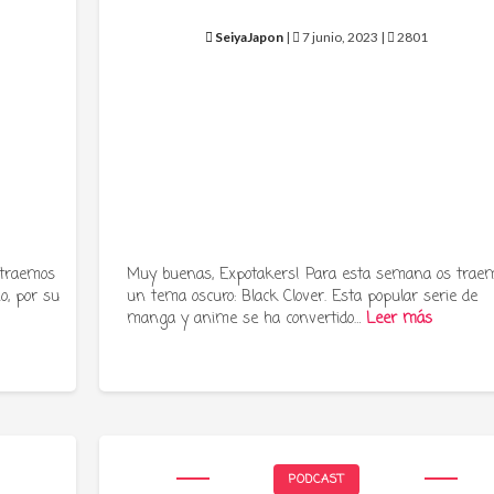
SeiyaJapon
|
7 junio, 2023 |
2801
 traemos
Muy buenas, Expotakers! Para esta semana os trae
o, por su
un tema oscuro: Black Clover. Esta popular serie de
manga y anime se ha convertido…
Leer más
PODCAST