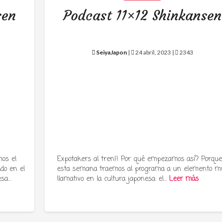
sen
Podcast 11×12 Shinkansen
SeiyaJapon
|
24 abril, 2023 |
2343
os el
Expotakers al tren!! Por qué empezamos así? Porqu
ado en el
esta semana traemos al programa a un elemento m
esa…
llamativo en la cultura japonesa: el…
Leer más