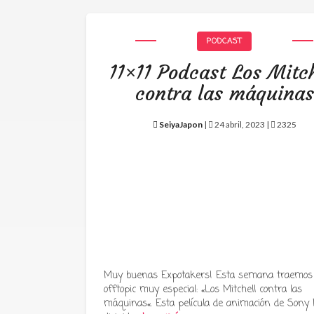
PODCAST
11×11 Podcast Los Mitch
contra las máquinas
SeiyaJapon
|
24 abril, 2023 |
2325
Muy buenas Expotakers! Esta semana traemos
offtopic muy especial: «Los Mitchell contra las
máquinas«. Esta película de animación de Sony P