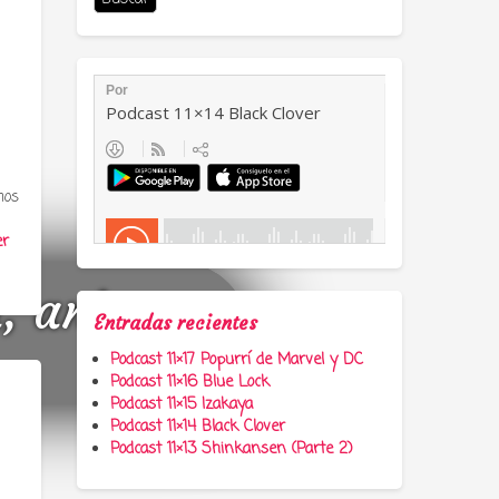
mos
er
a, anime y
Entradas recientes
Podcast 11×17 Popurrí de Marvel y DC
Podcast 11×16 Blue Lock
Podcast 11×15 Izakaya
Podcast 11×14 Black Clover
Podcast 11×13 Shinkansen (Parte 2)