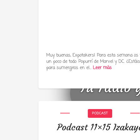
Muy buenas, Expotakers! Para esta semana os
un poco de todo: Popurrí de Marvel y DC. ¿Estáis 
para sumergiros en el…
Leer más
Tu radio 
PODCAST
Podcast 11×15 Izakay