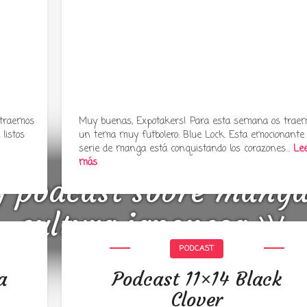
 traemos
Muy buenas, Expotakers! Para esta semana os trae
listos
un tema muy futbolero: Blue Lock. Esta emocionante
serie de manga está conquistando los corazones…
Le
más
y podcast sobre mang
cultura japonesa ツ
PODCAST
a
Podcast 11×14 Black
Clover