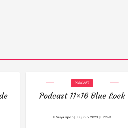
PODCAST
 de
Podcast 11×16 Blue Lock
SeiyaJapon
|
7 junio, 2023 |
2968