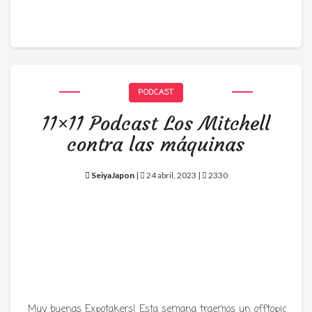
PODCAST
11×11 Podcast Los Mitchell
contra las máquinas
SeiyaJapon
|
24 abril, 2023 |
2330
Muy buenas Expotakers! Esta semana traemos un offtopic