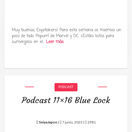
Muy buenas, Expotakers! Para esta semana os traemos un
poco de todo: Popurrí de Marvel y DC. ¿Estáis listos para
Tu radio y podcast sobre manga,
sumergiros en el…
Leer más
anime y cultura japonesa ツ
PODCAST
Podcast 11×16 Blue Lock
SeiyaJapon
|
7 junio, 2023 |
2981