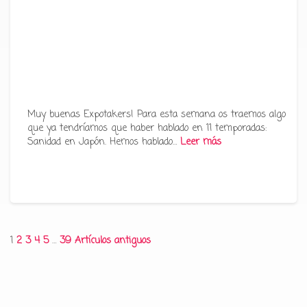
Muy buenas Expotakers! Para esta semana os traemos algo
que ya tendríamos que haber hablado en 11 temporadas:
Sanidad en Japón. Hemos hablado…
Leer más
Paginación
1
2
3
4
5
…
39
Artículos antiguos
de
entradas