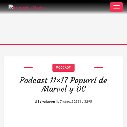
Toggl
navig
PODCAST
Podcast 11×17 Popurrí de
Marvel y DC
SeiyaJapon
|
7 junio, 2023 |
3295