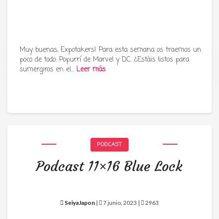
Muy buenas, Expotakers! Para esta semana os traemos un
poco de todo: Popurrí de Marvel y DC. ¿Estáis listos para
Tu radio y podcast sobre manga,
sumergiros en el…
Leer más
anime y cultura japonesa ツ
PODCAST
Podcast 11×16 Blue Lock
SeiyaJapon
|
7 junio, 2023 |
2963