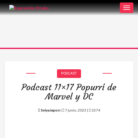
Toggl
navig
PODCAST
Podcast 11×17 Popurrí de
Marvel y DC
SeiyaJapon
|
7 junio, 2023 |
3274