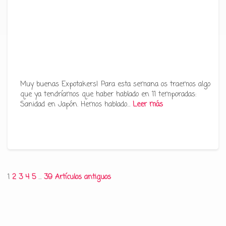
Muy buenas Expotakers! Para esta semana os traemos algo
que ya tendríamos que haber hablado en 11 temporadas:
Sanidad en Japón. Hemos hablado…
Leer más
Paginación
1
2
3
4
5
…
39
Artículos antiguos
de
entradas