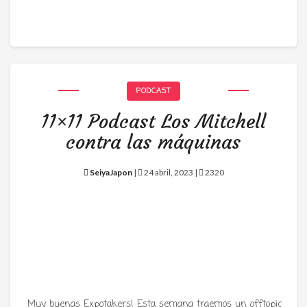
PODCAST
11×11 Podcast Los Mitchell
contra las máquinas
SeiyaJapon
|
24 abril, 2023 |
2320
Muy buenas Expotakers! Esta semana traemos un offtopic