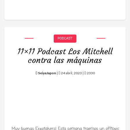
PODCAST
11×11 Podcast Los Mitchell
contra las máquinas
SeiyaJapon
|
24 abril, 2023 |
2330
Muy buenas Expotakers! Esta semana traemos un offtopic