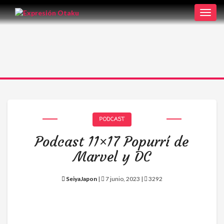
Toggl
navig
PODCAST
Podcast 11×17 Popurrí de
Marvel y DC
SeiyaJapon
|
7 junio, 2023 |
3292