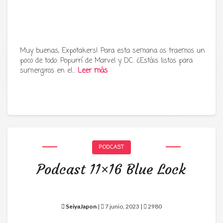
Muy buenas, Expotakers! Para esta semana os traemos un
poco de todo: Popurrí de Marvel y DC. ¿Estáis listos para
Tu radio y podcast sobre manga,
sumergiros en el…
Leer más
anime y cultura japonesa ツ
PODCAST
Podcast 11×16 Blue Lock
SeiyaJapon
|
7 junio, 2023 |
2980