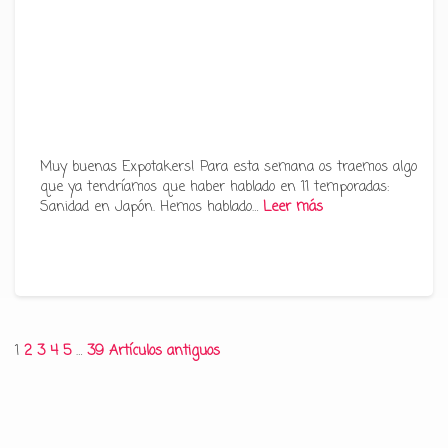
Muy buenas Expotakers! Para esta semana os traemos algo
que ya tendríamos que haber hablado en 11 temporadas:
Sanidad en Japón. Hemos hablado…
Leer más
Paginación
1
2
3
4
5
…
39
Artículos antiguos
de
entradas