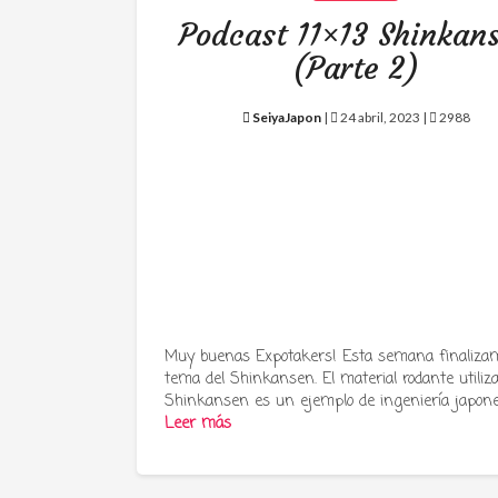
Podcast 11×13 Shinkan
(Parte 2)
SeiyaJapon
|
24 abril, 2023 |
2988
Muy buenas Expotakers! Esta semana finalizam
tema del Shinkansen. El material rodante utiliz
Shinkansen es un ejemplo de ingeniería japon
Leer más