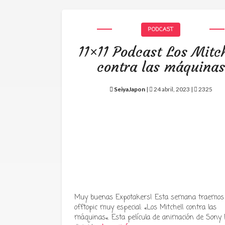
PODCAST
11×11 Podcast Los Mitch
contra las máquinas
SeiyaJapon
|
24 abril, 2023 |
2325
Muy buenas Expotakers! Esta semana traemos
offtopic muy especial: «Los Mitchell contra las
máquinas«. Esta película de animación de Sony P