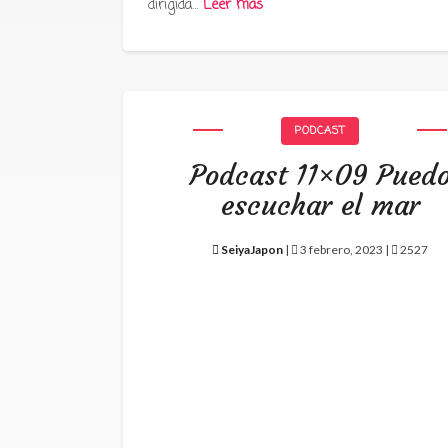
dirigida…
Leer más
PODCAST
Podcast 11×09 Pued
escuchar el mar
SeiyaJapon
|
3 febrero, 2023 |
2527