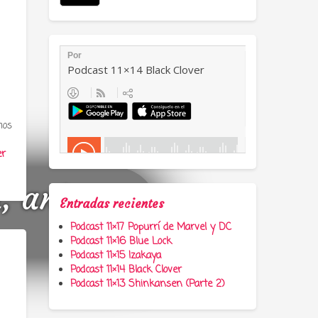
mos
er
a, anime y
Entradas recientes
Podcast 11×17 Popurrí de Marvel y DC
Podcast 11×16 Blue Lock
Podcast 11×15 Izakaya
Podcast 11×14 Black Clover
Podcast 11×13 Shinkansen (Parte 2)