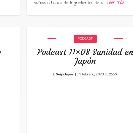
vamos a hablar de: Ingredientes de la…
Leer más
PODCAST
o
Podcast 11×08 Sanidad e
Japón
SeiyaJapon
|
3 febrero, 2023 |
2559