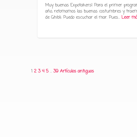
Muy buenas Expotakers! Para el primer progra
año, retomamos las buenas costumbres y traem
de Ghibli: Puedo escuchar el mar. Pues…
Leer m
Paginación
1
2
3
4
5
…
39
Artículos antiguos
de
entradas