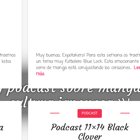
 traemos
Muy buenas, Expotakers! Para esta semana os trae
listos
un tema muy futbolero: Blue Lock. Esta emocionante
serie de manga está conquistando los corazones…
Le
más
y podcast sobre mang
cultura japonesa ツ
PODCAST
a
Podcast 11×14 Black
Clover