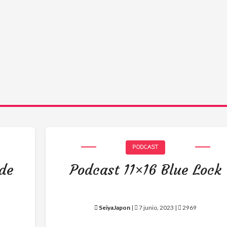
PODCAST
 de
Podcast 11×16 Blue Lock
SeiyaJapon
|
7 junio, 2023 |
2969