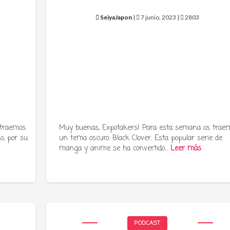
SeiyaJapon
|
7 junio, 2023 |
2803
 traemos
Muy buenas, Expotakers! Para esta semana os trae
o, por su
un tema oscuro: Black Clover. Esta popular serie de
manga y anime se ha convertido…
Leer más
PODCAST