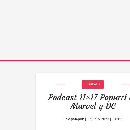
PODCAST
Podcast 11×17 Popurrí
Marvel y DC
SeiyaJapon
|
7 junio, 2023 |
3282