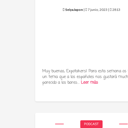
SeiyaJapon
|
7 junio, 2023 |
2813
Muy buenas, Expotakers! Para esta semana os
un tema que a los españoles nos gustará much
parecido a los bares:…
Leer más
PODCAST