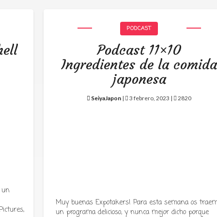
PODCAST
ell
Podcast 11×10
Ingredientes de la comid
japonesa
SeiyaJapon
|
3 febrero, 2023 |
2820
 un
Muy buenas Expotakers! Para esta semana os trae
ictures,
un programa delicioso, y nunca mejor dicho porque