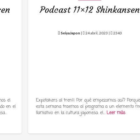
sen
Podcast 11×12 Shinkansen
SeiyaJapon
|
24 abril, 2023 |
2343
os el
Expotakers al tren!! Por qué empezamos así? Porqu
ado en el
esta semana traemos al programa a un elemento m
esa…
llamativo en la cultura japonesa: el…
Leer más