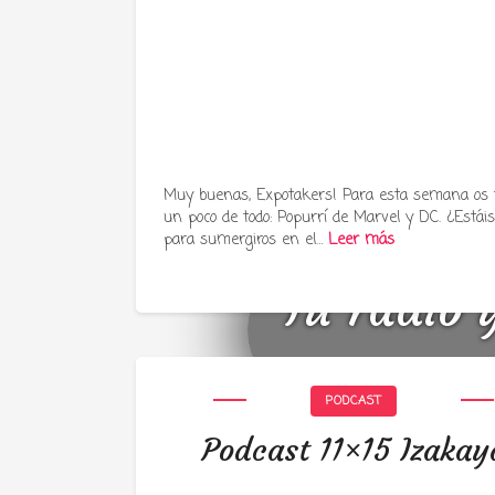
Muy buenas, Expotakers! Para esta semana os
un poco de todo: Popurrí de Marvel y DC. ¿Estáis 
para sumergiros en el…
Leer más
Tu radio 
PODCAST
Podcast 11×15 Izakay