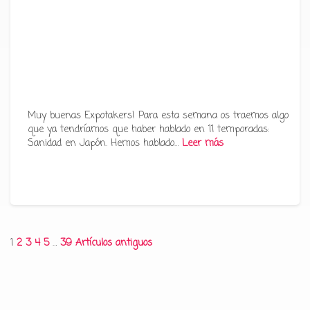
Muy buenas Expotakers! Para esta semana os traemos algo
que ya tendríamos que haber hablado en 11 temporadas:
Sanidad en Japón. Hemos hablado…
Leer más
Paginación
1
2
3
4
5
…
39
Artículos antiguos
de
entradas