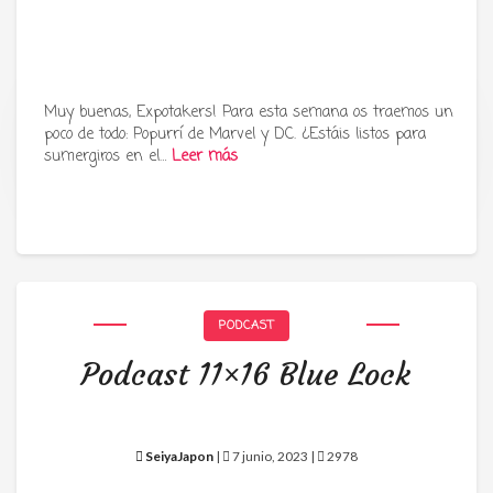
Muy buenas, Expotakers! Para esta semana os traemos un
poco de todo: Popurrí de Marvel y DC. ¿Estáis listos para
Tu radio y podcast sobre manga,
sumergiros en el…
Leer más
anime y cultura japonesa ツ
PODCAST
Podcast 11×16 Blue Lock
SeiyaJapon
|
7 junio, 2023 |
2978