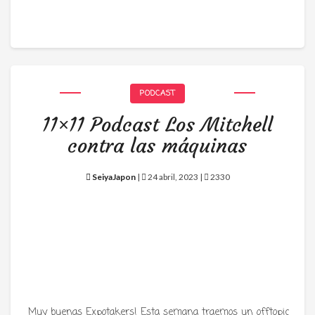
PODCAST
11×11 Podcast Los Mitchell
contra las máquinas
SeiyaJapon
|
24 abril, 2023 |
2330
Muy buenas Expotakers! Esta semana traemos un offtopic