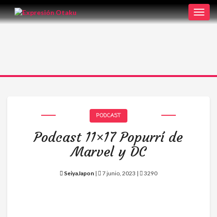
Toggl
navig
PODCAST
Podcast 11×17 Popurrí de
Marvel y DC
SeiyaJapon
|
7 junio, 2023 |
3290