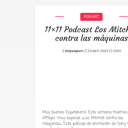
PODCAST
11×11 Podcast Los Mitch
contra las máquinas
SeiyaJapon
|
24 abril, 2023 |
2330
Muy buenas Expotakers! Esta semana traemos
offtopic muy especial: «Los Mitchell contra las
máquinas«. Esta película de animación de Sony P