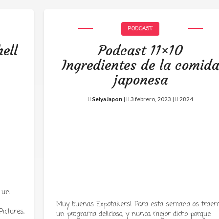
PODCAST
ell
Podcast 11×10
Ingredientes de la comid
japonesa
SeiyaJapon
|
3 febrero, 2023 |
2824
 un
Muy buenas Expotakers! Para esta semana os trae
ictures,
un programa delicioso, y nunca mejor dicho porque