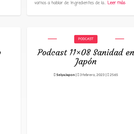
vamos a hablar de: Ingredientes de la…
Leer más
PODCAST
o
Podcast 11×08 Sanidad e
Japón
SeiyaJapon
|
3 febrero, 2023 |
2565