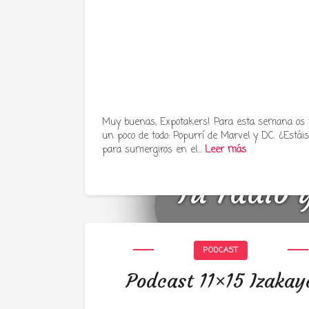
Muy buenas, Expotakers! Para esta semana os
un poco de todo: Popurrí de Marvel y DC. ¿Estáis 
para sumergiros en el…
Leer más
Tu radio 
PODCAST
Podcast 11×15 Izakay