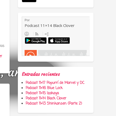
mos
er
a, anime y
Entradas recientes
Podcast 11×17 Popurrí de Marvel y DC
Podcast 11×16 Blue Lock
Podcast 11×15 Izakaya
Podcast 11×14 Black Clover
Podcast 11×13 Shinkansen (Parte 2)