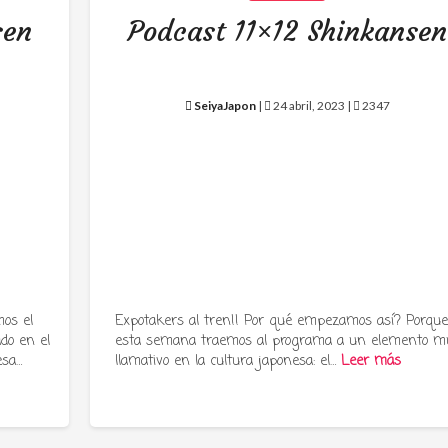
sen
Podcast 11×12 Shinkansen
SeiyaJapon
|
24 abril, 2023 |
2347
os el
Expotakers al tren!! Por qué empezamos así? Porqu
ado en el
esta semana traemos al programa a un elemento m
esa…
llamativo en la cultura japonesa: el…
Leer más