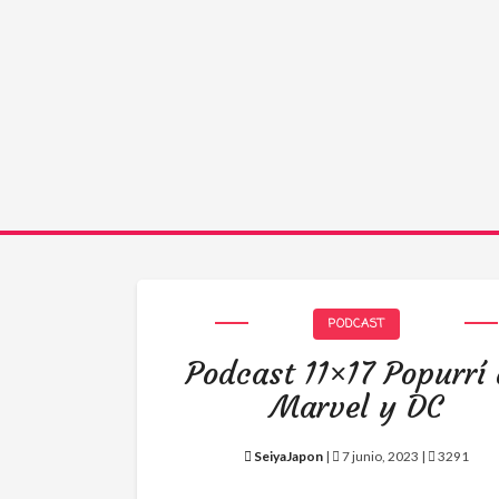
PODCAST
Podcast 11×17 Popurrí
Marvel y DC
SeiyaJapon
|
7 junio, 2023 |
3291