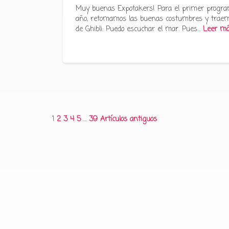
Muy buenas Expotakers! Para el primer progra
año, retomamos las buenas costumbres y traem
de Ghibli: Puedo escuchar el mar. Pues…
Leer m
Paginación
1
2
3
4
5
…
39
Artículos antiguos
de
entradas