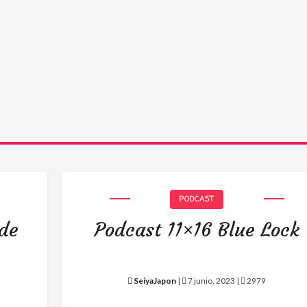
PODCAST
 de
Podcast 11×16 Blue Lock
SeiyaJapon
|
7 junio, 2023 |
2979