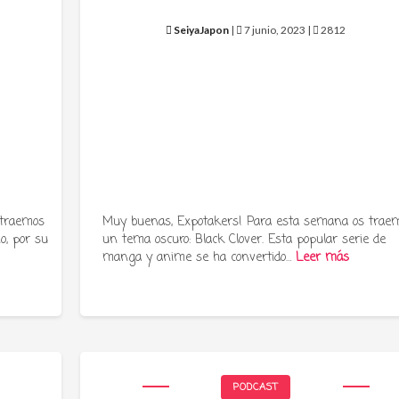
SeiyaJapon
|
7 junio, 2023 |
2812
 traemos
Muy buenas, Expotakers! Para esta semana os trae
o, por su
un tema oscuro: Black Clover. Esta popular serie de
manga y anime se ha convertido…
Leer más
PODCAST