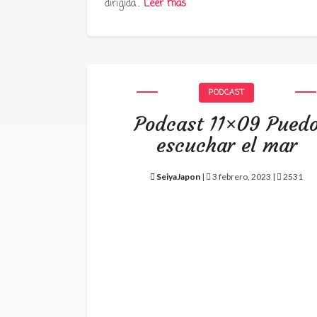
dirigida…
Leer más
PODCAST
Podcast 11×09 Pued
escuchar el mar
SeiyaJapon
|
3 febrero, 2023 |
2531