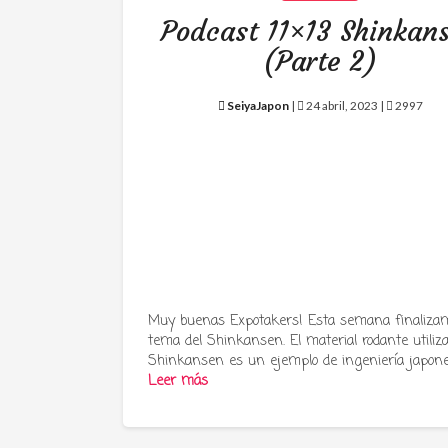
Podcast 11×13 Shinkan
(Parte 2)
SeiyaJapon
|
24 abril, 2023 |
2997
Muy buenas Expotakers! Esta semana finalizam
tema del Shinkansen. El material rodante utiliz
Shinkansen es un ejemplo de ingeniería japon
Leer más