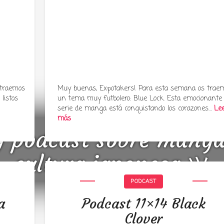
 traemos
Muy buenas, Expotakers! Para esta semana os trae
listos
un tema muy futbolero: Blue Lock. Esta emocionante
serie de manga está conquistando los corazones…
Le
más
y podcast sobre mang
cultura japonesa ツ
PODCAST
a
Podcast 11×14 Black
Clover