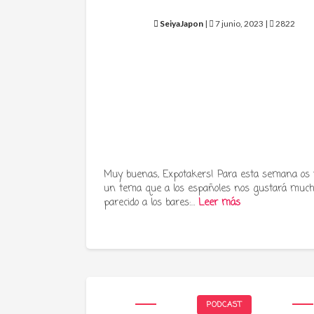
SeiyaJapon
|
7 junio, 2023 |
2822
Muy buenas, Expotakers! Para esta semana os
un tema que a los españoles nos gustará much
parecido a los bares:…
Leer más
PODCAST