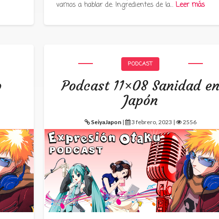
vamos a hablar de: Ingredientes de la…
Leer más
PODCAST
o
Podcast 11×08 Sanidad e
Japón
SeiyaJapon
|
3 febrero, 2023 |
2556