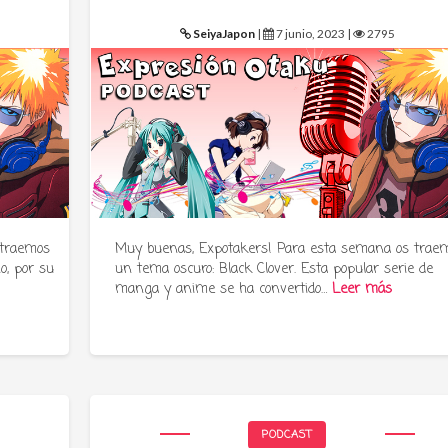
SeiyaJapon
|
7 junio, 2023 |
2795
 traemos
Muy buenas, Expotakers! Para esta semana os trae
o, por su
un tema oscuro: Black Clover. Esta popular serie de
manga y anime se ha convertido…
Leer más
PODCAST