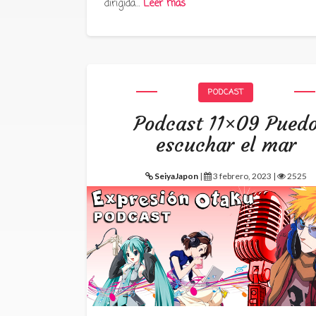
dirigida…
Leer más
PODCAST
Podcast 11×09 Pued
escuchar el mar
SeiyaJapon
|
3 febrero, 2023 |
2525