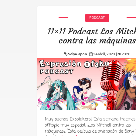
PODCAST
11×11 Podcast Los Mitch
contra las máquinas
SeiyaJapon
|
24 abril, 2023 |
2320
Muy buenas Expotakers! Esta semana traemos
offtopic muy especial: «Los Mitchell contra las
máquinas«. Esta película de animación de Sony P