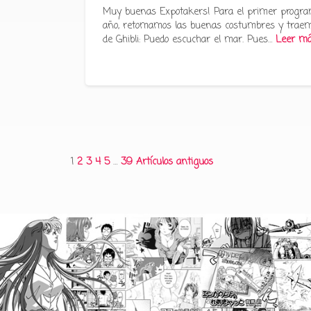
Muy buenas Expotakers! Para el primer progra
año, retomamos las buenas costumbres y traem
de Ghibli: Puedo escuchar el mar. Pues…
Leer m
Paginación
1
2
3
4
5
…
39
Artículos antiguos
de
entradas