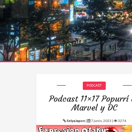
PODCAST
Podcast 11×17 Popurrí
Marvel y DC
SeiyaJapon
|
7 junio, 2023 |
3274