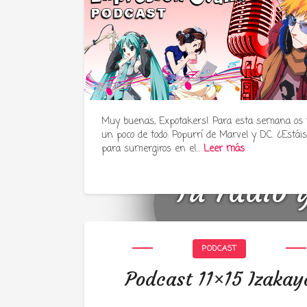
Muy buenas, Expotakers! Para esta semana os
un poco de todo: Popurrí de Marvel y DC. ¿Estáis 
para sumergiros en el…
Leer más
Tu radio 
PODCAST
Podcast 11×15 Izakay