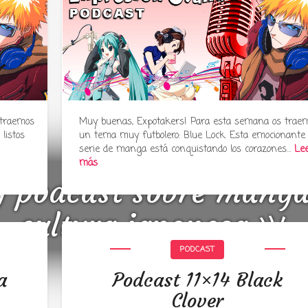
 traemos
Muy buenas, Expotakers! Para esta semana os trae
listos
un tema muy futbolero: Blue Lock. Esta emocionante
serie de manga está conquistando los corazones…
Le
más
y podcast sobre mang
cultura japonesa ツ
PODCAST
a
Podcast 11×14 Black
Clover