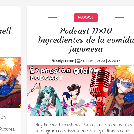
PODCAST
ell
Podcast 11×10
Ingredientes de la comid
japonesa
SeiyaJapon
|
3 febrero, 2023 |
2817
 un
Muy buenas Expotakers! Para esta semana os trae
ictures,
un programa delicioso, y nunca mejor dicho porque