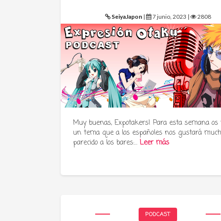
SeiyaJapon
|
7 junio, 2023 |
2808
Muy buenas, Expotakers! Para esta semana os
un tema que a los españoles nos gustará much
parecido a los bares:…
Leer más
PODCAST