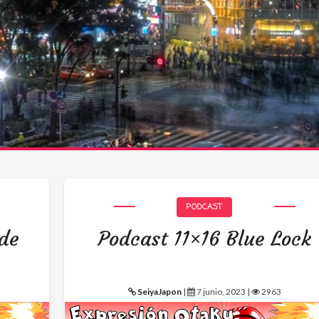
PODCAST
 de
Podcast 11×16 Blue Lock
SeiyaJapon
|
7 junio, 2023 |
2963