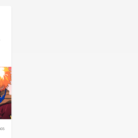
a
mos