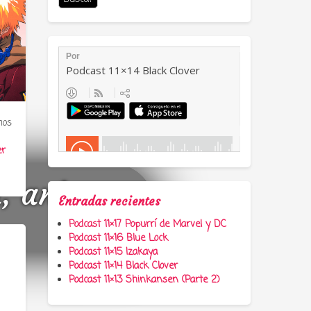
mos
er
a, anime y
Entradas recientes
Podcast 11×17 Popurrí de Marvel y DC
Podcast 11×16 Blue Lock
Podcast 11×15 Izakaya
Podcast 11×14 Black Clover
Podcast 11×13 Shinkansen (Parte 2)