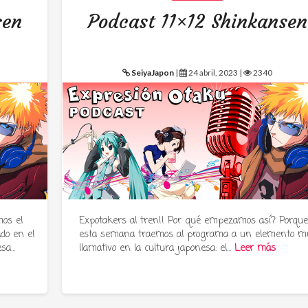
sen
Podcast 11×12 Shinkansen
SeiyaJapon
|
24 abril, 2023 |
2340
os el
Expotakers al tren!! Por qué empezamos así? Porqu
ado en el
esta semana traemos al programa a un elemento m
esa…
llamativo en la cultura japonesa: el…
Leer más