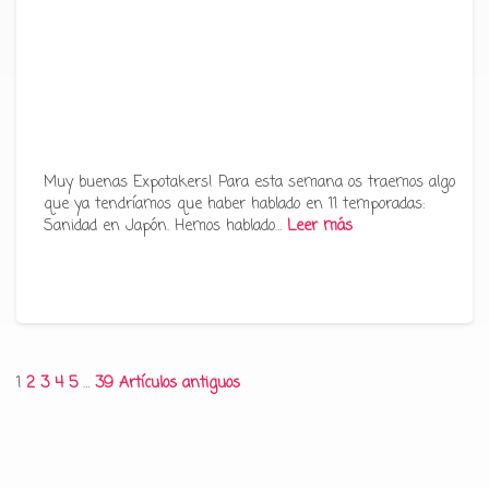
Muy buenas Expotakers! Para esta semana os traemos algo
que ya tendríamos que haber hablado en 11 temporadas:
Sanidad en Japón. Hemos hablado…
Leer más
Paginación
1
2
3
4
5
…
39
Artículos antiguos
de
entradas