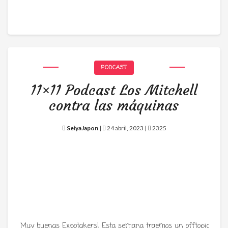
PODCAST
11×11 Podcast Los Mitchell
contra las máquinas
SeiyaJapon
|
24 abril, 2023 |
2325
Muy buenas Expotakers! Esta semana traemos un offtopic