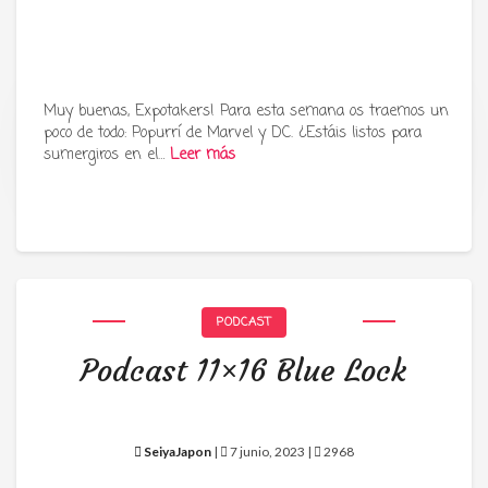
Muy buenas, Expotakers! Para esta semana os traemos un
poco de todo: Popurrí de Marvel y DC. ¿Estáis listos para
Tu radio y podcast sobre manga,
sumergiros en el…
Leer más
anime y cultura japonesa ツ
PODCAST
Podcast 11×16 Blue Lock
SeiyaJapon
|
7 junio, 2023 |
2968