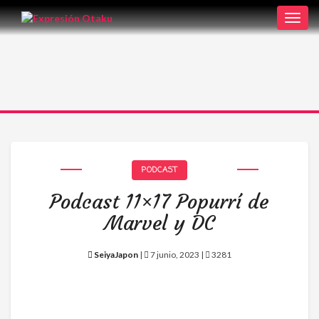
Toggl
navig
PODCAST
Podcast 11×17 Popurrí de
Marvel y DC
SeiyaJapon
|
7 junio, 2023 |
3281