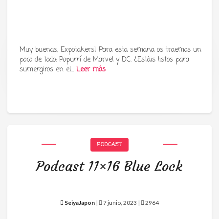
Muy buenas, Expotakers! Para esta semana os traemos un
poco de todo: Popurrí de Marvel y DC. ¿Estáis listos para
Tu radio y podcast sobre manga,
sumergiros en el…
Leer más
anime y cultura japonesa ツ
PODCAST
Podcast 11×16 Blue Lock
SeiyaJapon
|
7 junio, 2023 |
2964