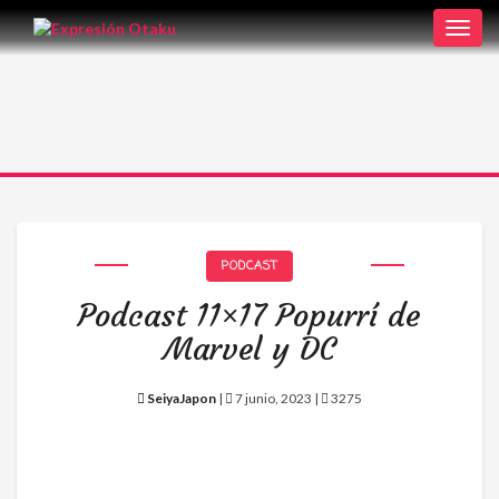
Toggl
navig
PODCAST
Podcast 11×17 Popurrí de
Marvel y DC
SeiyaJapon
|
7 junio, 2023 |
3275