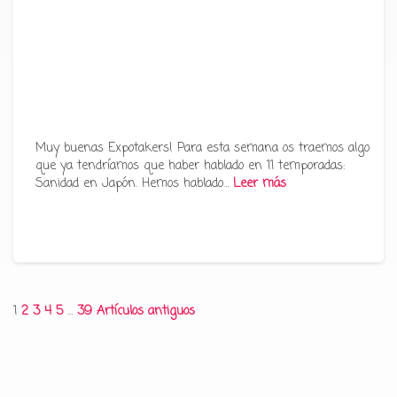
Muy buenas Expotakers! Para esta semana os traemos algo
que ya tendríamos que haber hablado en 11 temporadas:
Sanidad en Japón. Hemos hablado…
Leer más
Paginación
1
2
3
4
5
…
39
Artículos antiguos
de
entradas