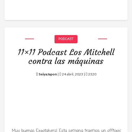
PODCAST
11×11 Podcast Los Mitchell
contra las máquinas
SeiyaJapon
|
24 abril, 2023 |
2320
Muy buenas Expotakers! Esta semana traemos un offtopic