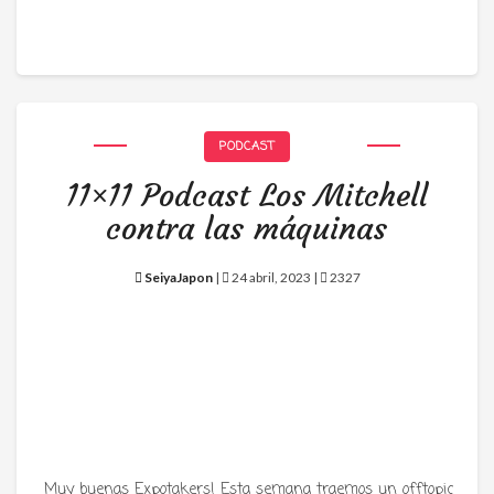
PODCAST
11×11 Podcast Los Mitchell
contra las máquinas
SeiyaJapon
|
24 abril, 2023 |
2327
Muy buenas Expotakers! Esta semana traemos un offtopic