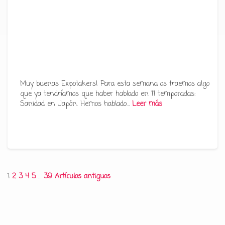
Muy buenas Expotakers! Para esta semana os traemos algo
que ya tendríamos que haber hablado en 11 temporadas:
Sanidad en Japón. Hemos hablado…
Leer más
Paginación
1
2
3
4
5
…
39
Artículos antiguos
de
entradas