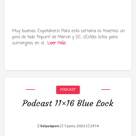
Muy buenas, Expotakers! Para esta semana os traemos un
poco de todo: Popurrí de Marvel y DC. ¿Estáis listos para
Tu radio y podcast sobre manga,
sumergiros en el…
Leer más
anime y cultura japonesa ツ
PODCAST
Podcast 11×16 Blue Lock
SeiyaJapon
|
7 junio, 2023 |
2974