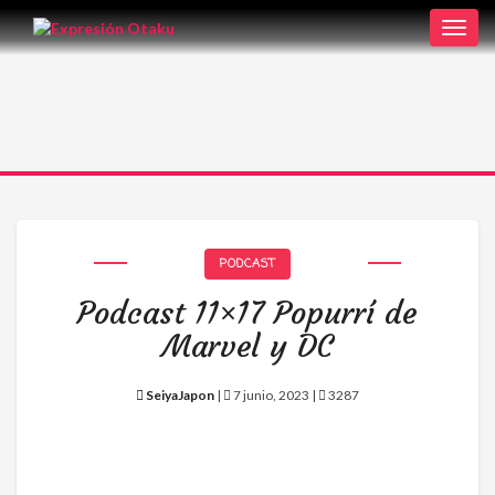
Toggl
navig
PODCAST
Podcast 11×17 Popurrí de
Marvel y DC
SeiyaJapon
|
7 junio, 2023 |
3287