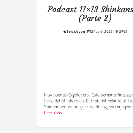
Podcast 11×13 Shinkan
(Parte 2)
SeiyaJapon
|
24 abril, 2023 |
2985
Muy buenas Expotakers! Esta semana finalizam
tema del Shinkansen. El material rodante utiliz
Shinkansen es un ejemplo de ingeniería japon
Leer más