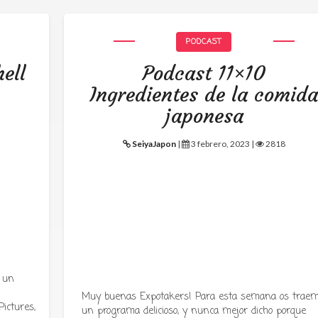
PODCAST
ell
Podcast 11×10
Ingredientes de la comid
japonesa
SeiyaJapon
|
3 febrero, 2023 |
2818
 un
Muy buenas Expotakers! Para esta semana os trae
ictures,
un programa delicioso, y nunca mejor dicho porque