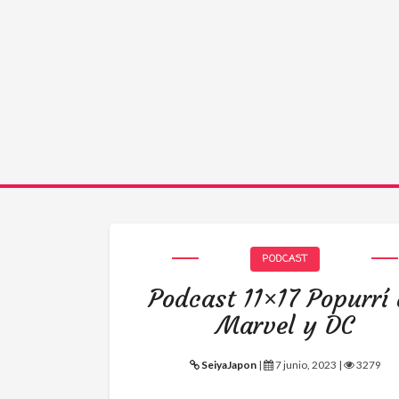
PODCAST
Podcast 11×17 Popurrí
Marvel y DC
SeiyaJapon
|
7 junio, 2023 |
3279