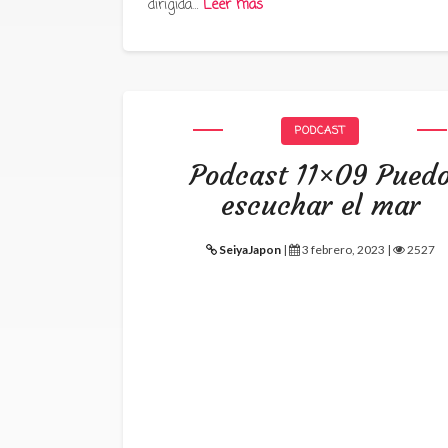
dirigida…
Leer más
PODCAST
Podcast 11×09 Pued
escuchar el mar
SeiyaJapon
|
3 febrero, 2023 |
2527