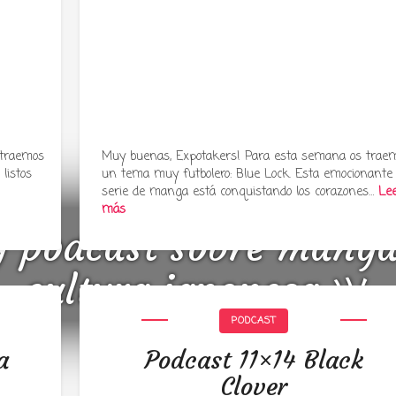
 traemos
Muy buenas, Expotakers! Para esta semana os trae
listos
un tema muy futbolero: Blue Lock. Esta emocionante
serie de manga está conquistando los corazones…
Le
más
y podcast sobre mang
cultura japonesa ツ
PODCAST
a
Podcast 11×14 Black
Clover