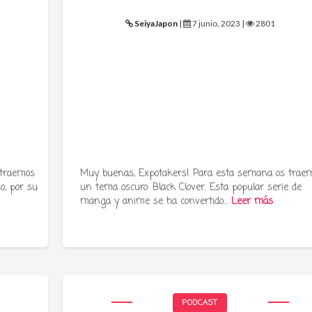
SeiyaJapon
|
7 junio, 2023 |
2801
 traemos
Muy buenas, Expotakers! Para esta semana os trae
o, por su
un tema oscuro: Black Clover. Esta popular serie de
manga y anime se ha convertido…
Leer más
PODCAST