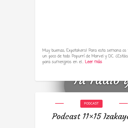
Muy buenas, Expotakers! Para esta semana os
un poco de todo: Popurrí de Marvel y DC. ¿Estáis 
para sumergiros en el…
Leer más
Tu radio 
PODCAST
Podcast 11×15 Izakay