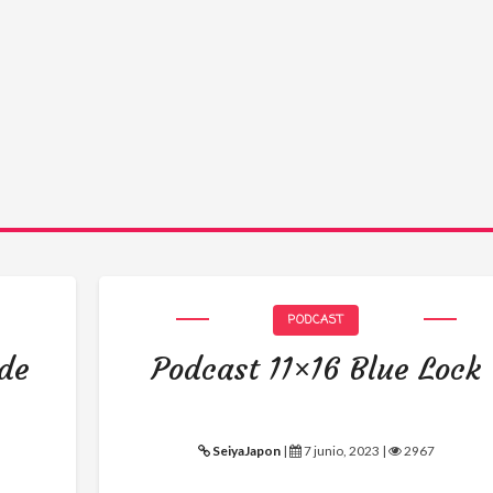
PODCAST
 de
Podcast 11×16 Blue Lock
SeiyaJapon
|
7 junio, 2023 |
2967