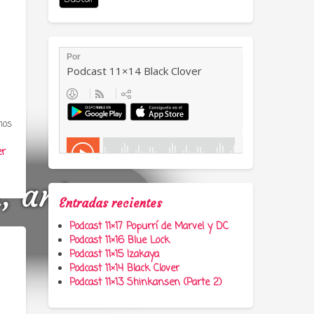
mos
er
a, anime y
Entradas recientes
Podcast 11×17 Popurrí de Marvel y DC
Podcast 11×16 Blue Lock
Podcast 11×15 Izakaya
Podcast 11×14 Black Clover
Podcast 11×13 Shinkansen (Parte 2)