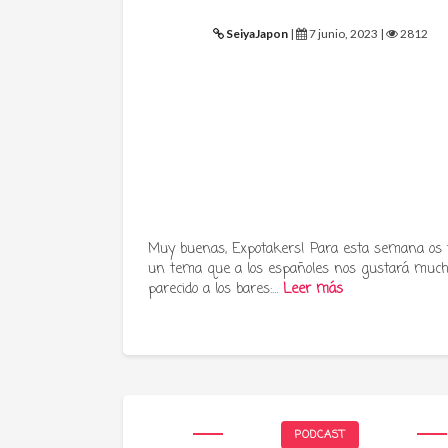
SeiyaJapon
|
7 junio, 2023 |
2812
Muy buenas, Expotakers! Para esta semana os
un tema que a los españoles nos gustará much
parecido a los bares:…
Leer más
PODCAST