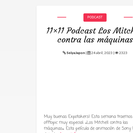
PODCAST
11×11 Podcast Los Mitch
contra las máquinas
SeiyaJapon
|
24 abril, 2023 |
2323
Muy buenas Expotakers! Esta semana traemos
offtopic muy especial: «Los Mitchell contra las
máquinas«. Esta película de animación de Sony P