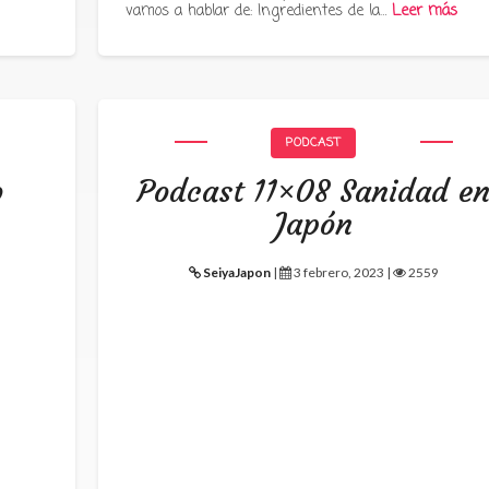
vamos a hablar de: Ingredientes de la…
Leer más
PODCAST
o
Podcast 11×08 Sanidad e
Japón
SeiyaJapon
|
3 febrero, 2023 |
2559