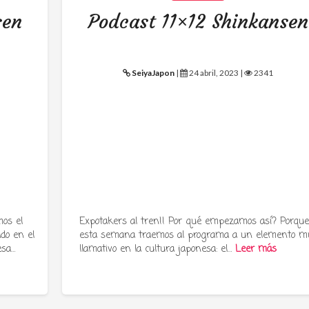
sen
Podcast 11×12 Shinkansen
SeiyaJapon
|
24 abril, 2023 |
2341
os el
Expotakers al tren!! Por qué empezamos así? Porqu
ado en el
esta semana traemos al programa a un elemento m
esa…
llamativo en la cultura japonesa: el…
Leer más