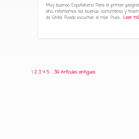
Muy buenas Expotakers! Para el primer progra
año, retomamos las buenas costumbres y traem
de Ghibli: Puedo escuchar el mar. Pues…
Leer m
Paginación
1
2
3
4
5
…
39
Artículos antiguos
de
entradas