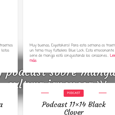
 traemos
Muy buenas, Expotakers! Para esta semana os trae
listos
un tema muy futbolero: Blue Lock. Esta emocionante
serie de manga está conquistando los corazones…
Le
más
y podcast sobre mang
cultura japonesa ツ
PODCAST
a
Podcast 11×14 Black
Clover