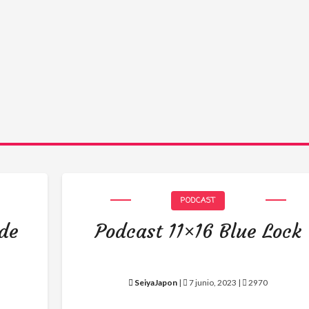
PODCAST
 de
Podcast 11×16 Blue Lock
SeiyaJapon
|
7 junio, 2023 |
2970