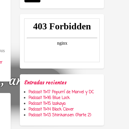
mos
er
a, anime y
Entradas recientes
Podcast 11×17 Popurrí de Marvel y DC
Podcast 11×16 Blue Lock
Podcast 11×15 Izakaya
Podcast 11×14 Black Clover
Podcast 11×13 Shinkansen (Parte 2)