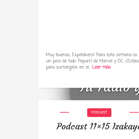
Muy buenas, Expotakers! Para esta semana os
un poco de todo: Popurrí de Marvel y DC. ¿Estáis 
para sumergiros en el…
Leer más
Tu radio 
PODCAST
Podcast 11×15 Izakay