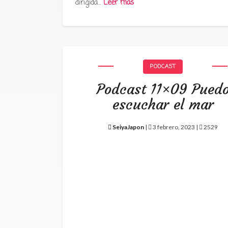
dirigida…
Leer más
PODCAST
Podcast 11×09 Pued
escuchar el mar
SeiyaJapon
|
3 febrero, 2023 |
2529