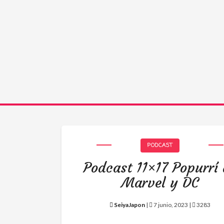
PODCAST
Podcast 11×17 Popurrí
Marvel y DC
SeiyaJapon
|
7 junio, 2023 |
3283