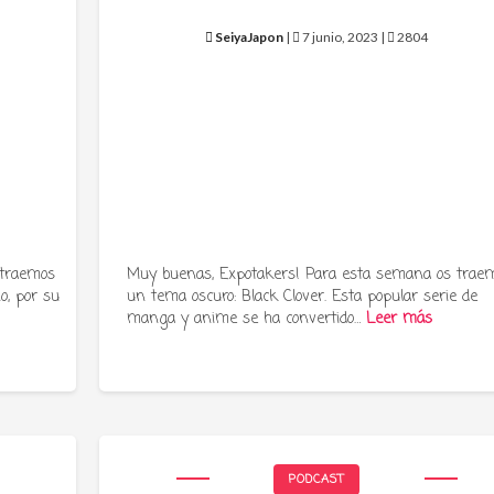
SeiyaJapon
|
7 junio, 2023 |
2804
 traemos
Muy buenas, Expotakers! Para esta semana os trae
o, por su
un tema oscuro: Black Clover. Esta popular serie de
manga y anime se ha convertido…
Leer más
PODCAST