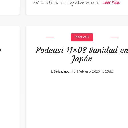
vamos a hablar de: Ingredientes de la…
Leer más
PODCAST
o
Podcast 11×08 Sanidad e
Japón
SeiyaJapon
|
3 febrero, 2023 |
2561