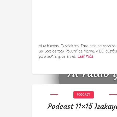
Muy buenas, Expotakers! Para esta semana os
un poco de todo: Popurrí de Marvel y DC. ¿Estáis 
para sumergiros en el…
Leer más
Tu radio 
PODCAST
Podcast 11×15 Izakay