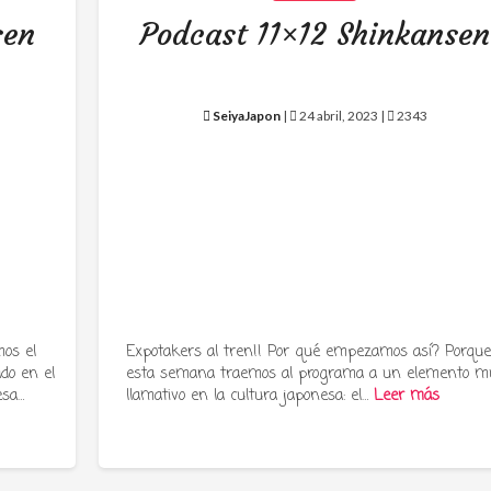
sen
Podcast 11×12 Shinkansen
SeiyaJapon
|
24 abril, 2023 |
2343
os el
Expotakers al tren!! Por qué empezamos así? Porqu
ado en el
esta semana traemos al programa a un elemento m
esa…
llamativo en la cultura japonesa: el…
Leer más