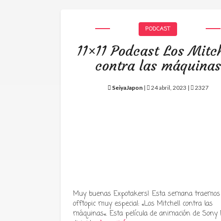
PODCAST
11×11 Podcast Los Mitch
contra las máquinas
SeiyaJapon
|
24 abril, 2023 |
2327
Muy buenas Expotakers! Esta semana traemos
offtopic muy especial: «Los Mitchell contra las
máquinas«. Esta película de animación de Sony P