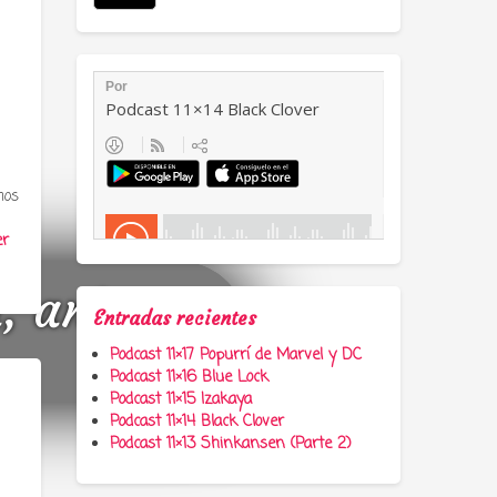
mos
er
a, anime y
Entradas recientes
Podcast 11×17 Popurrí de Marvel y DC
Podcast 11×16 Blue Lock
Podcast 11×15 Izakaya
Podcast 11×14 Black Clover
Podcast 11×13 Shinkansen (Parte 2)