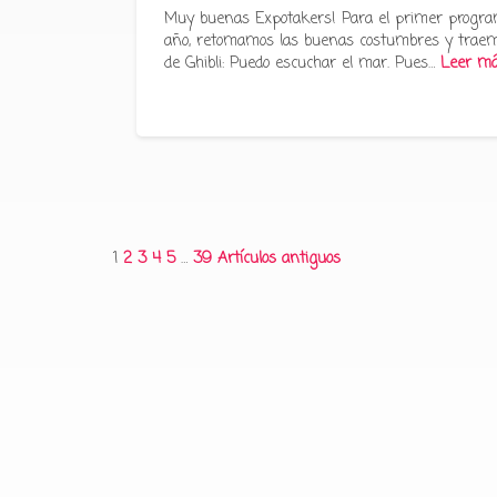
Muy buenas Expotakers! Para el primer progra
año, retomamos las buenas costumbres y traem
de Ghibli: Puedo escuchar el mar. Pues…
Leer m
Paginación
1
2
3
4
5
…
39
Artículos antiguos
de
entradas