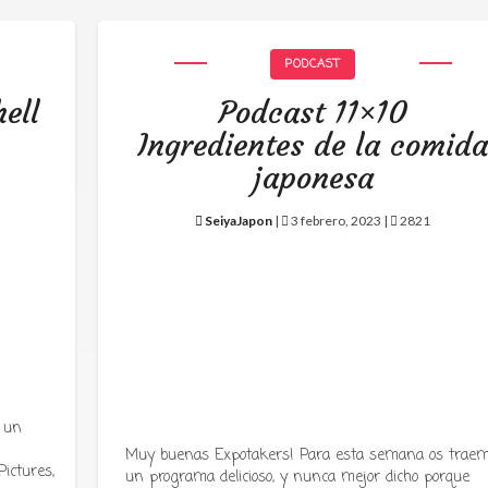
PODCAST
ell
Podcast 11×10
Ingredientes de la comid
japonesa
SeiyaJapon
|
3 febrero, 2023 |
2821
 un
Muy buenas Expotakers! Para esta semana os trae
ictures,
un programa delicioso, y nunca mejor dicho porque