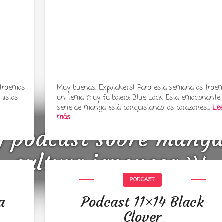
 traemos
Muy buenas, Expotakers! Para esta semana os trae
listos
un tema muy futbolero: Blue Lock. Esta emocionante
serie de manga está conquistando los corazones…
Le
más
y podcast sobre mang
cultura japonesa ツ
PODCAST
a
Podcast 11×14 Black
Clover