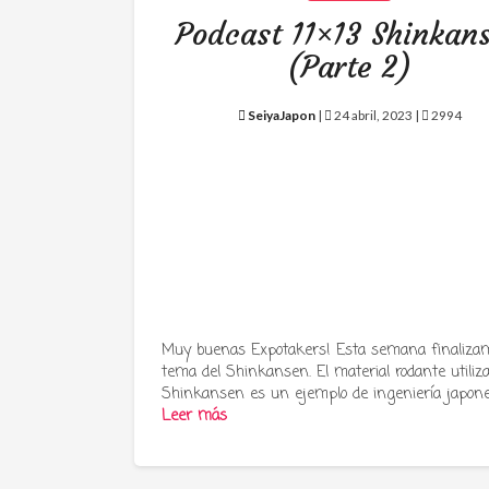
Podcast 11×13 Shinkan
(Parte 2)
SeiyaJapon
|
24 abril, 2023 |
2994
Muy buenas Expotakers! Esta semana finalizam
tema del Shinkansen. El material rodante utiliz
Shinkansen es un ejemplo de ingeniería japon
Leer más