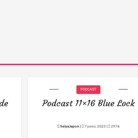
PODCAST
 de
Podcast 11×16 Blue Lock
SeiyaJapon
|
7 junio, 2023 |
2976