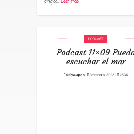
dirigida…
Leer más
PODCAST
Podcast 11×09 Pued
escuchar el mar
SeiyaJapon
|
3 febrero, 2023 |
2530