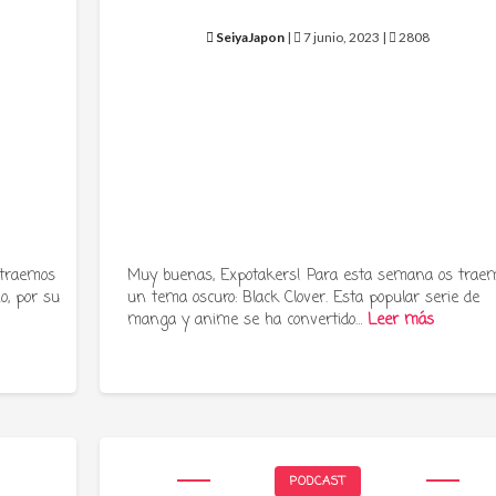
SeiyaJapon
|
7 junio, 2023 |
2808
 traemos
Muy buenas, Expotakers! Para esta semana os trae
o, por su
un tema oscuro: Black Clover. Esta popular serie de
manga y anime se ha convertido…
Leer más
PODCAST