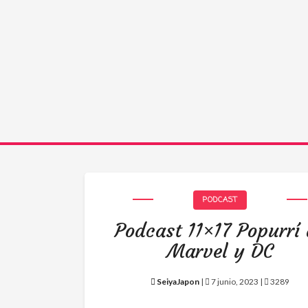
PODCAST
Podcast 11×17 Popurrí
Marvel y DC
SeiyaJapon
|
7 junio, 2023 |
3289