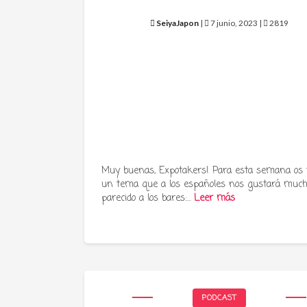
SeiyaJapon
|
7 junio, 2023 |
2819
Muy buenas, Expotakers! Para esta semana os
un tema que a los españoles nos gustará much
parecido a los bares:…
Leer más
PODCAST