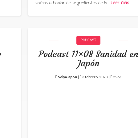
vamos a hablar de: Ingredientes de la…
Leer más
PODCAST
o
Podcast 11×08 Sanidad e
Japón
SeiyaJapon
|
3 febrero, 2023 |
2561