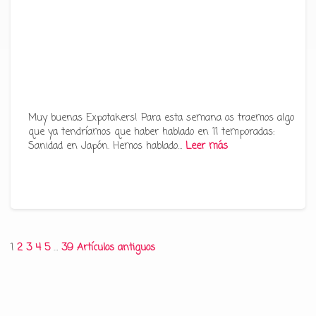
Muy buenas Expotakers! Para esta semana os traemos algo
que ya tendríamos que haber hablado en 11 temporadas:
Sanidad en Japón. Hemos hablado…
Leer más
Paginación
1
2
3
4
5
…
39
Artículos antiguos
de
entradas