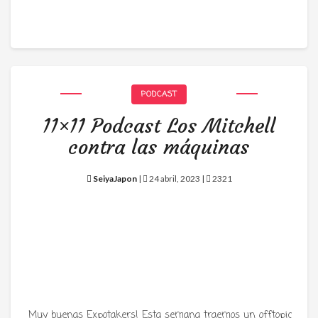
PODCAST
11×11 Podcast Los Mitchell
contra las máquinas
SeiyaJapon
|
24 abril, 2023 |
2321
Muy buenas Expotakers! Esta semana traemos un offtopic