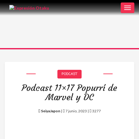
Toggl
navig
PODCAST
Podcast 11×17 Popurrí de
Marvel y DC
SeiyaJapon
|
7 junio, 2023 |
3277