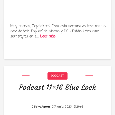
Muy buenas, Expotakers! Para esta semana os traemos un
poco de todo: Popurrí de Marvel y DC. ¿Estáis listos para
Tu radio y podcast sobre manga,
sumergiros en el…
Leer más
anime y cultura japonesa ツ
PODCAST
Podcast 11×16 Blue Lock
SeiyaJapon
|
7 junio, 2023 |
2965