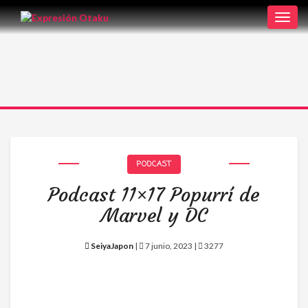
Toggl
navig
PODCAST
Podcast 11×17 Popurrí de
Marvel y DC
SeiyaJapon
|
7 junio, 2023 |
3277