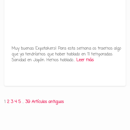
Muy buenas Expotakers! Para esta semana os traemos algo
que ya tendríamos que haber hablado en 11 temporadas:
Sanidad en Japón. Hemos hablado…
Leer más
Paginación
1
2
3
4
5
…
39
Artículos antiguos
de
entradas