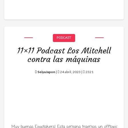
PODCAST
11×11 Podcast Los Mitchell
contra las máquinas
SeiyaJapon
|
24 abril, 2023 |
2321
Muy buenas Expotakers! Esta semana traemos un offtopic