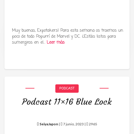
Muy buenas, Expotakers! Para esta semana os traemos un
poco de todo: Popurrí de Marvel y DC. ¿Estáis listos para
Tu radio y podcast sobre manga,
sumergiros en el…
Leer más
anime y cultura japonesa ツ
PODCAST
Podcast 11×16 Blue Lock
SeiyaJapon
|
7 junio, 2023 |
2965