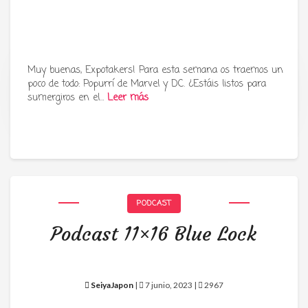
Muy buenas, Expotakers! Para esta semana os traemos un
poco de todo: Popurrí de Marvel y DC. ¿Estáis listos para
Tu radio y podcast sobre manga,
sumergiros en el…
Leer más
anime y cultura japonesa ツ
PODCAST
Podcast 11×16 Blue Lock
SeiyaJapon
|
7 junio, 2023 |
2967