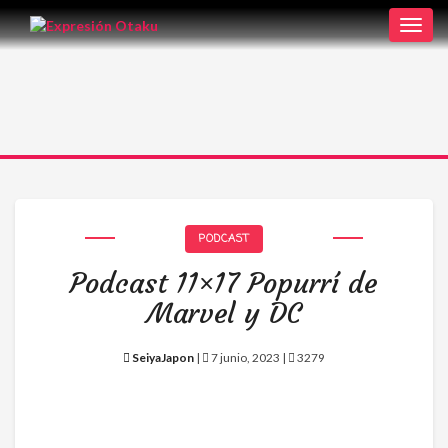
Toggl
navig
PODCAST
Podcast 11×17 Popurrí de
Marvel y DC
SeiyaJapon
|
7 junio, 2023 |
3279