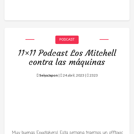
PODCAST
11×11 Podcast Los Mitchell
contra las máquinas
SeiyaJapon
|
24 abril, 2023 |
2323
Muy buenas Expotakers! Esta semana traemos un offtopic