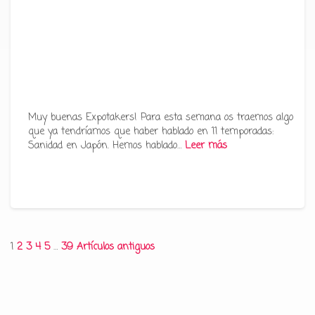
Muy buenas Expotakers! Para esta semana os traemos algo
que ya tendríamos que haber hablado en 11 temporadas:
Sanidad en Japón. Hemos hablado…
Leer más
Paginación
1
2
3
4
5
…
39
Artículos antiguos
de
entradas