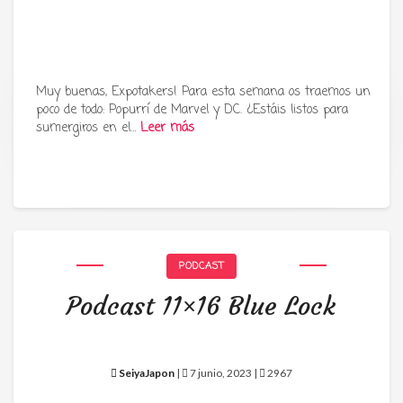
Muy buenas, Expotakers! Para esta semana os traemos un
poco de todo: Popurrí de Marvel y DC. ¿Estáis listos para
Tu radio y podcast sobre manga,
sumergiros en el…
Leer más
anime y cultura japonesa ツ
PODCAST
Podcast 11×16 Blue Lock
SeiyaJapon
|
7 junio, 2023 |
2967