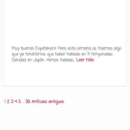
Muy buenas Expotakers! Para esta semana os traemos algo
que ya tendríamos que haber hablado en 11 temporadas:
Sanidad en Japón. Hemos hablado…
Leer más
Paginación
1
2
3
4
5
…
39
Artículos antiguos
de
entradas