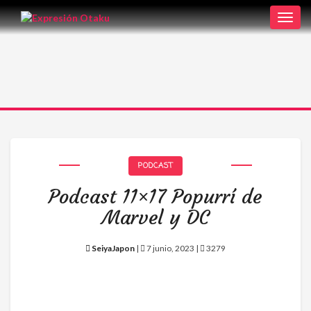
Toggl
navig
PODCAST
Podcast 11×17 Popurrí de
Marvel y DC
SeiyaJapon
|
7 junio, 2023 |
3279