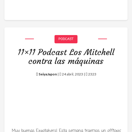
PODCAST
11×11 Podcast Los Mitchell
contra las máquinas
SeiyaJapon
|
24 abril, 2023 |
2323
Muy buenas Expotakers! Esta semana traemos un offtopic