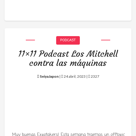
PODCAST
11×11 Podcast Los Mitchell
contra las máquinas
SeiyaJapon
|
24 abril, 2023 |
2327
Muy buenas Expotakers! Esta semana traemos un offtopic