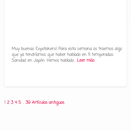
Muy buenas Expotakers! Para esta semana os traemos algo
que ya tendríamos que haber hablado en 11 temporadas:
Sanidad en Japón. Hemos hablado…
Leer más
Paginación
1
2
3
4
5
…
39
Artículos antiguos
de
entradas