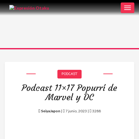
Toggl
navig
PODCAST
Podcast 11×17 Popurrí de
Marvel y DC
SeiyaJapon
|
7 junio, 2023 |
3288