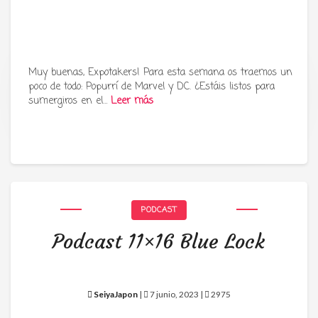
Muy buenas, Expotakers! Para esta semana os traemos un
poco de todo: Popurrí de Marvel y DC. ¿Estáis listos para
Tu radio y podcast sobre manga,
sumergiros en el…
Leer más
anime y cultura japonesa ツ
PODCAST
Podcast 11×16 Blue Lock
SeiyaJapon
|
7 junio, 2023 |
2975