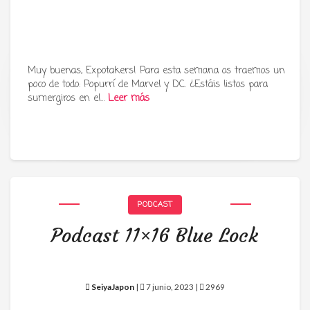
Muy buenas, Expotakers! Para esta semana os traemos un
poco de todo: Popurrí de Marvel y DC. ¿Estáis listos para
Tu radio y podcast sobre manga,
sumergiros en el…
Leer más
anime y cultura japonesa ツ
PODCAST
Podcast 11×16 Blue Lock
SeiyaJapon
|
7 junio, 2023 |
2969