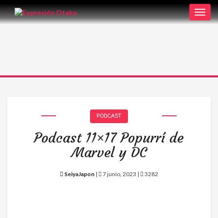
Toggl
navig
PODCAST
Podcast 11×17 Popurrí de
Marvel y DC
SeiyaJapon
|
7 junio, 2023 |
3282