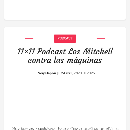
PODCAST
11×11 Podcast Los Mitchell
contra las máquinas
SeiyaJapon
|
24 abril, 2023 |
2325
Muy buenas Expotakers! Esta semana traemos un offtopic