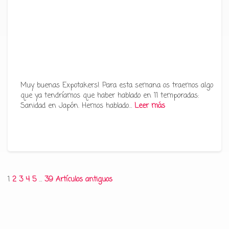
Muy buenas Expotakers! Para esta semana os traemos algo
que ya tendríamos que haber hablado en 11 temporadas:
Sanidad en Japón. Hemos hablado…
Leer más
Paginación
1
2
3
4
5
…
39
Artículos antiguos
de
entradas