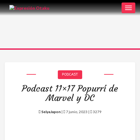
Toggl
navig
PODCAST
Podcast 11×17 Popurrí de
Marvel y DC
SeiyaJapon
|
7 junio, 2023 |
3279