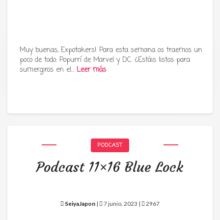
Muy buenas, Expotakers! Para esta semana os traemos un
poco de todo: Popurrí de Marvel y DC. ¿Estáis listos para
Tu radio y podcast sobre manga,
sumergiros en el…
Leer más
anime y cultura japonesa ツ
PODCAST
Podcast 11×16 Blue Lock
SeiyaJapon
|
7 junio, 2023 |
2967