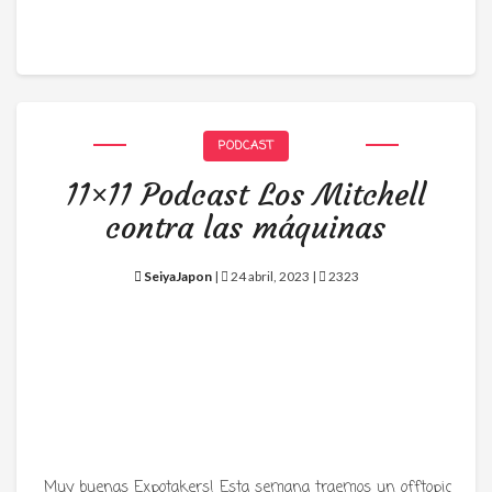
PODCAST
11×11 Podcast Los Mitchell
contra las máquinas
SeiyaJapon
|
24 abril, 2023 |
2323
Muy buenas Expotakers! Esta semana traemos un offtopic