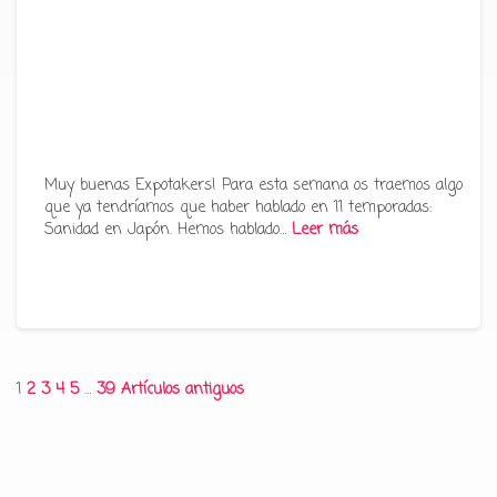
Muy buenas Expotakers! Para esta semana os traemos algo
que ya tendríamos que haber hablado en 11 temporadas:
Sanidad en Japón. Hemos hablado…
Leer más
Paginación
1
2
3
4
5
…
39
Artículos antiguos
de
entradas