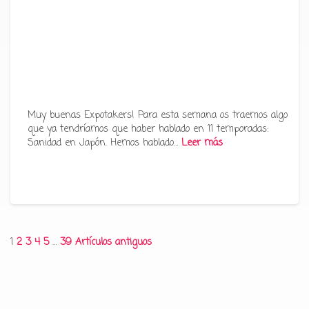
Muy buenas Expotakers! Para esta semana os traemos algo
que ya tendríamos que haber hablado en 11 temporadas:
Sanidad en Japón. Hemos hablado…
Leer más
Paginación
1
2
3
4
5
…
39
Artículos antiguos
de
entradas