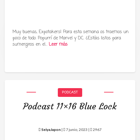
Muy buenas, Expotakers! Para esta semana os traemos un
poco de todo: Popurrí de Marvel y DC. ¿Estáis listos para
Tu radio y podcast sobre manga,
sumergiros en el…
Leer más
anime y cultura japonesa ツ
PODCAST
Podcast 11×16 Blue Lock
SeiyaJapon
|
7 junio, 2023 |
2967