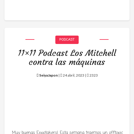
PODCAST
11×11 Podcast Los Mitchell
contra las máquinas
SeiyaJapon
|
24 abril, 2023 |
2323
Muy buenas Expotakers! Esta semana traemos un offtopic