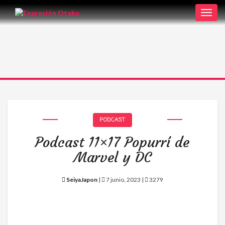
Toggl
navig
PODCAST
Podcast 11×17 Popurrí de
Marvel y DC
SeiyaJapon
|
7 junio, 2023 |
3279