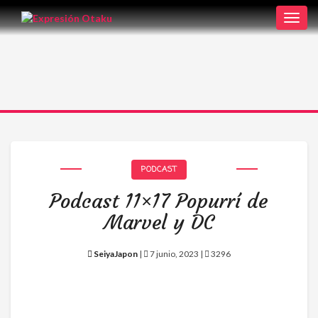
Toggl
navig
PODCAST
Podcast 11×17 Popurrí de
Marvel y DC
SeiyaJapon
|
7 junio, 2023 |
3296