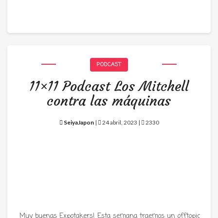
PODCAST
11×11 Podcast Los Mitchell
contra las máquinas
SeiyaJapon
|
24 abril, 2023 |
2330
Muy buenas Expotakers! Esta semana traemos un offtopic