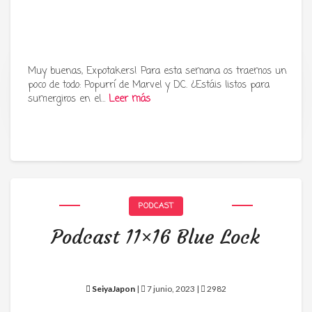
Muy buenas, Expotakers! Para esta semana os traemos un
poco de todo: Popurrí de Marvel y DC. ¿Estáis listos para
Tu radio y podcast sobre manga,
sumergiros en el…
Leer más
anime y cultura japonesa ツ
PODCAST
Podcast 11×16 Blue Lock
SeiyaJapon
|
7 junio, 2023 |
2982