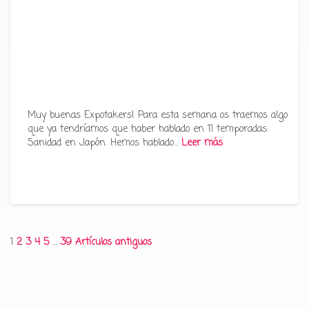
Muy buenas Expotakers! Para esta semana os traemos algo
que ya tendríamos que haber hablado en 11 temporadas:
Sanidad en Japón. Hemos hablado…
Leer más
Paginación
1
2
3
4
5
…
39
Artículos antiguos
de
entradas