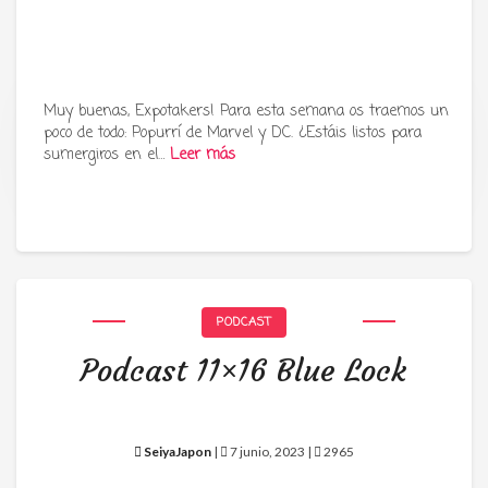
Muy buenas, Expotakers! Para esta semana os traemos un
poco de todo: Popurrí de Marvel y DC. ¿Estáis listos para
Tu radio y podcast sobre manga,
sumergiros en el…
Leer más
anime y cultura japonesa ツ
PODCAST
Podcast 11×16 Blue Lock
SeiyaJapon
|
7 junio, 2023 |
2965