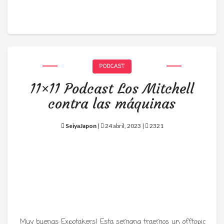
PODCAST
11×11 Podcast Los Mitchell
contra las máquinas
SeiyaJapon
|
24 abril, 2023 |
2321
Muy buenas Expotakers! Esta semana traemos un offtopic