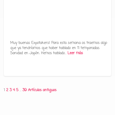
Muy buenas Expotakers! Para esta semana os traemos algo
que ya tendríamos que haber hablado en 11 temporadas:
Sanidad en Japón. Hemos hablado…
Leer más
Paginación
1
2
3
4
5
…
39
Artículos antiguos
de
entradas