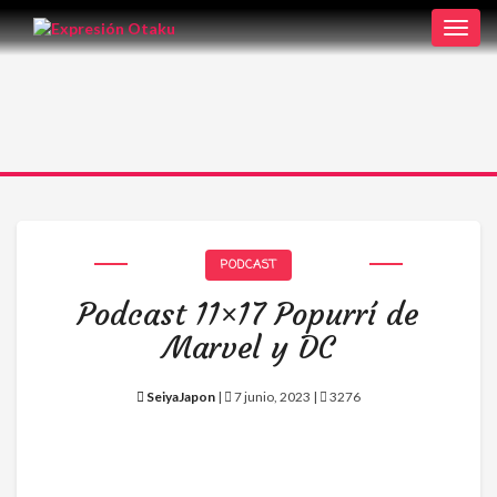
Toggl
navig
PODCAST
Podcast 11×17 Popurrí de
Marvel y DC
SeiyaJapon
|
7 junio, 2023 |
3276