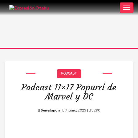
Toggl
navig
PODCAST
Podcast 11×17 Popurrí de
Marvel y DC
SeiyaJapon
|
7 junio, 2023 |
3290