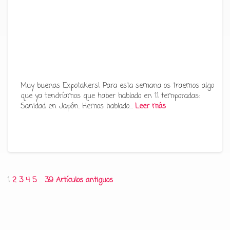
Muy buenas Expotakers! Para esta semana os traemos algo
que ya tendríamos que haber hablado en 11 temporadas:
Sanidad en Japón. Hemos hablado…
Leer más
Paginación
1
2
3
4
5
…
39
Artículos antiguos
de
entradas