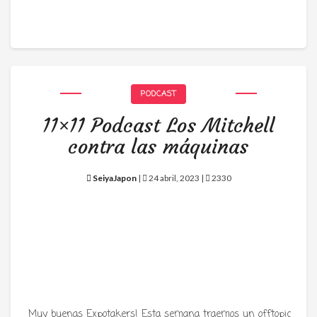
PODCAST
11×11 Podcast Los Mitchell
contra las máquinas
SeiyaJapon
|
24 abril, 2023 |
2330
Muy buenas Expotakers! Esta semana traemos un offtopic