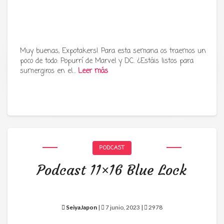
Muy buenas, Expotakers! Para esta semana os traemos un
poco de todo: Popurrí de Marvel y DC. ¿Estáis listos para
Tu radio y podcast sobre manga,
sumergiros en el…
Leer más
anime y cultura japonesa ツ
PODCAST
Podcast 11×16 Blue Lock
SeiyaJapon
|
7 junio, 2023 |
2978