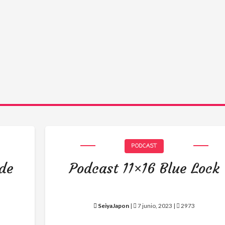
PODCAST
 de
Podcast 11×16 Blue Lock
SeiyaJapon
|
7 junio, 2023 |
2973