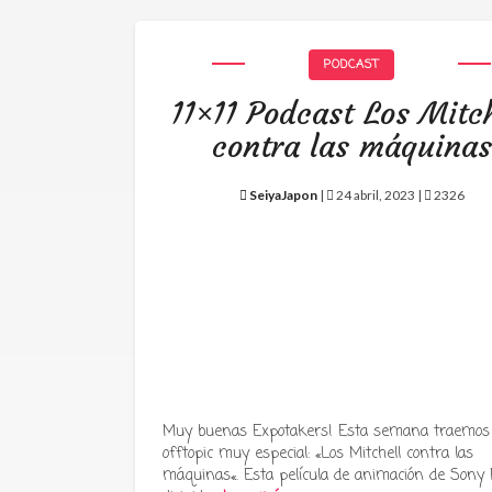
PODCAST
11×11 Podcast Los Mitch
contra las máquinas
SeiyaJapon
|
24 abril, 2023 |
2326
Muy buenas Expotakers! Esta semana traemos
offtopic muy especial: «Los Mitchell contra las
máquinas«. Esta película de animación de Sony P