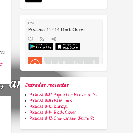
mos
er
a, anime y
Entradas recientes
Podcast 11×17 Popurrí de Marvel y DC
Podcast 11×16 Blue Lock
Podcast 11×15 Izakaya
Podcast 11×14 Black Clover
Podcast 11×13 Shinkansen (Parte 2)