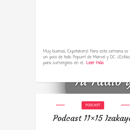
Muy buenas, Expotakers! Para esta semana os
un poco de todo: Popurrí de Marvel y DC. ¿Estáis 
para sumergiros en el…
Leer más
Tu radio 
PODCAST
Podcast 11×15 Izakay