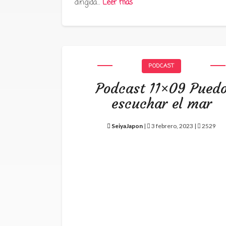
dirigida…
Leer más
PODCAST
Podcast 11×09 Pued
escuchar el mar
SeiyaJapon
|
3 febrero, 2023 |
2529