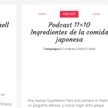
PODCAST
ell
Podcast 11×10
Ingredientes de la comid
japonesa
SeiyaJapon
|
3 febrero, 2023 |
2820
 un
Muy buenas Expotakers! Para esta semana os trae
ictures,
un programa delicioso, y nunca mejor dicho porque