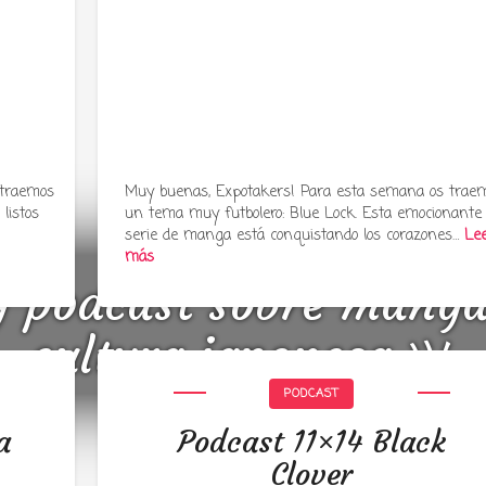
 traemos
Muy buenas, Expotakers! Para esta semana os trae
listos
un tema muy futbolero: Blue Lock. Esta emocionante
serie de manga está conquistando los corazones…
Le
más
y podcast sobre mang
cultura japonesa ツ
PODCAST
a
Podcast 11×14 Black
Clover