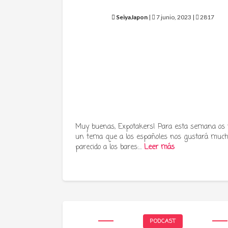
SeiyaJapon
|
7 junio, 2023 |
2817
Muy buenas, Expotakers! Para esta semana os
un tema que a los españoles nos gustará much
parecido a los bares:…
Leer más
PODCAST