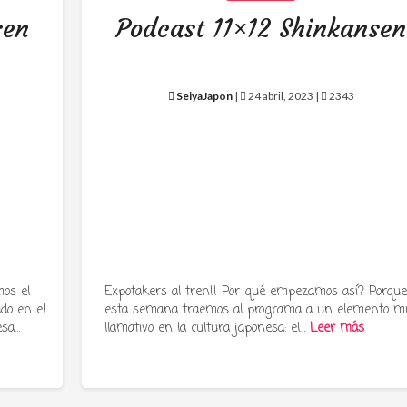
sen
Podcast 11×12 Shinkansen
SeiyaJapon
|
24 abril, 2023 |
2343
os el
Expotakers al tren!! Por qué empezamos así? Porqu
ado en el
esta semana traemos al programa a un elemento m
esa…
llamativo en la cultura japonesa: el…
Leer más