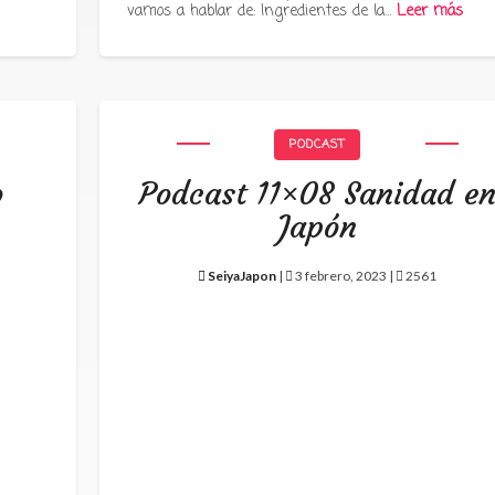
vamos a hablar de: Ingredientes de la…
Leer más
PODCAST
o
Podcast 11×08 Sanidad e
Japón
SeiyaJapon
|
3 febrero, 2023 |
2561