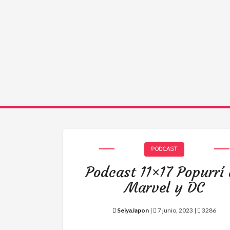
PODCAST
Podcast 11×17 Popurrí
Marvel y DC
SeiyaJapon
|
7 junio, 2023 |
3286