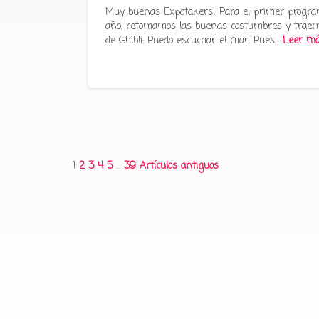
Muy buenas Expotakers! Para el primer progra
año, retomamos las buenas costumbres y traem
de Ghibli: Puedo escuchar el mar. Pues…
Leer m
Paginación
1
2
3
4
5
…
39
Artículos antiguos
de
entradas