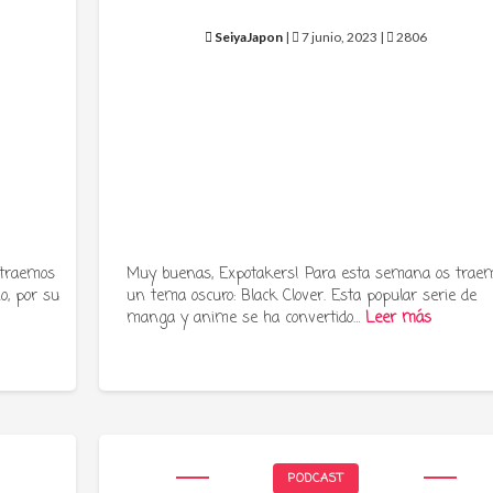
SeiyaJapon
|
7 junio, 2023 |
2806
 traemos
Muy buenas, Expotakers! Para esta semana os trae
o, por su
un tema oscuro: Black Clover. Esta popular serie de
manga y anime se ha convertido…
Leer más
PODCAST