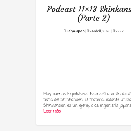
Podcast 11×13 Shinkan
(Parte 2)
SeiyaJapon
|
24 abril, 2023 |
2992
Muy buenas Expotakers! Esta semana finalizam
tema del Shinkansen. El material rodante utiliz
Shinkansen es un ejemplo de ingeniería japon
Leer más