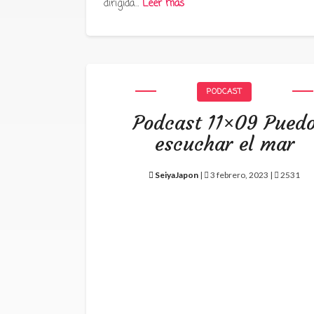
dirigida…
Leer más
PODCAST
Podcast 11×09 Pued
escuchar el mar
SeiyaJapon
|
3 febrero, 2023 |
2531