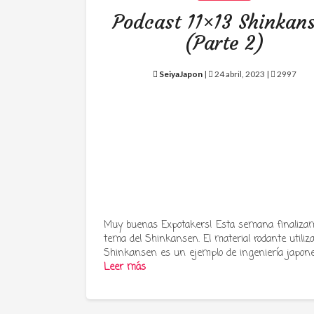
Podcast 11×13 Shinkan
(Parte 2)
SeiyaJapon
|
24 abril, 2023 |
2997
Muy buenas Expotakers! Esta semana finalizam
tema del Shinkansen. El material rodante utiliz
Shinkansen es un ejemplo de ingeniería japon
Leer más