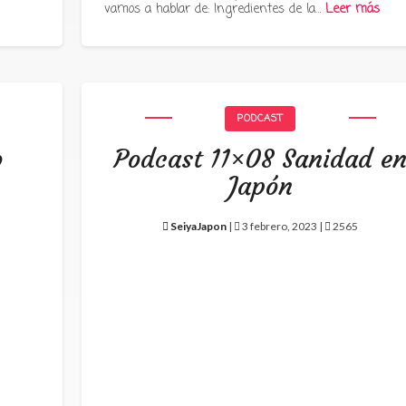
vamos a hablar de: Ingredientes de la…
Leer más
PODCAST
o
Podcast 11×08 Sanidad e
Japón
SeiyaJapon
|
3 febrero, 2023 |
2565