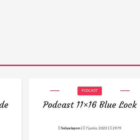
PODCAST
 de
Podcast 11×16 Blue Lock
SeiyaJapon
|
7 junio, 2023 |
2979