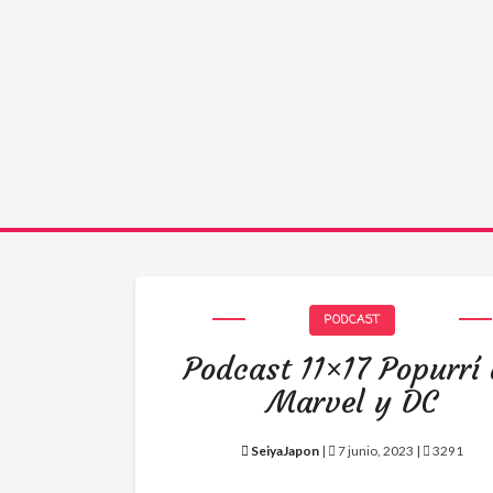
PODCAST
Podcast 11×17 Popurrí
Marvel y DC
SeiyaJapon
|
7 junio, 2023 |
3291