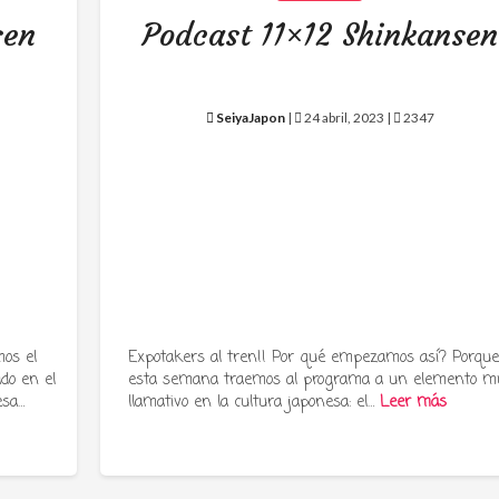
sen
Podcast 11×12 Shinkansen
SeiyaJapon
|
24 abril, 2023 |
2347
os el
Expotakers al tren!! Por qué empezamos así? Porqu
ado en el
esta semana traemos al programa a un elemento m
esa…
llamativo en la cultura japonesa: el…
Leer más