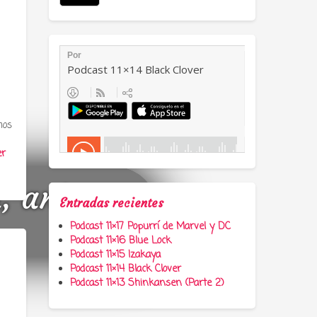
mos
er
a, anime y
Entradas recientes
Podcast 11×17 Popurrí de Marvel y DC
Podcast 11×16 Blue Lock
Podcast 11×15 Izakaya
Podcast 11×14 Black Clover
Podcast 11×13 Shinkansen (Parte 2)