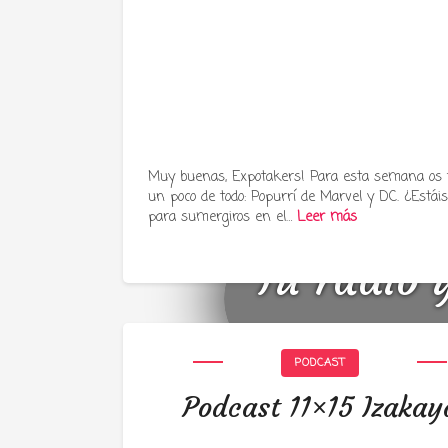
Muy buenas, Expotakers! Para esta semana os
un poco de todo: Popurrí de Marvel y DC. ¿Estáis 
para sumergiros en el…
Leer más
Tu radio 
PODCAST
Podcast 11×15 Izakay