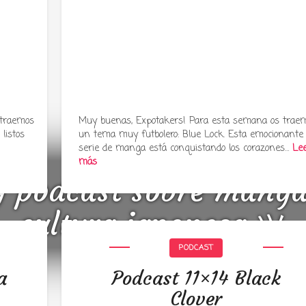
 traemos
Muy buenas, Expotakers! Para esta semana os trae
listos
un tema muy futbolero: Blue Lock. Esta emocionante
serie de manga está conquistando los corazones…
Le
más
y podcast sobre mang
cultura japonesa ツ
PODCAST
a
Podcast 11×14 Black
Clover