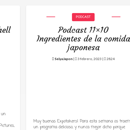
PODCAST
ell
Podcast 11×10
Ingredientes de la comid
japonesa
SeiyaJapon
|
3 febrero, 2023 |
2824
 un
Muy buenas Expotakers! Para esta semana os trae
ictures,
un programa delicioso, y nunca mejor dicho porque