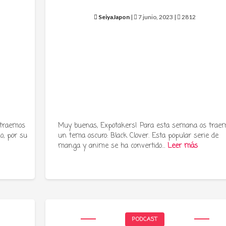
SeiyaJapon
|
7 junio, 2023 |
2812
 traemos
Muy buenas, Expotakers! Para esta semana os trae
o, por su
un tema oscuro: Black Clover. Esta popular serie de
manga y anime se ha convertido…
Leer más
PODCAST