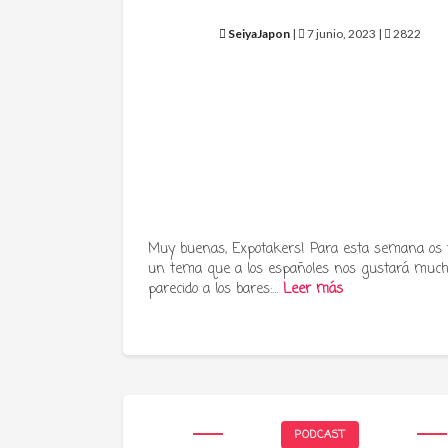
SeiyaJapon
|
7 junio, 2023 |
2822
Muy buenas, Expotakers! Para esta semana os
un tema que a los españoles nos gustará much
parecido a los bares:…
Leer más
PODCAST