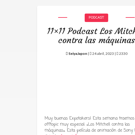
PODCAST
11×11 Podcast Los Mitch
contra las máquinas
SeiyaJapon
|
24 abril, 2023 |
2330
Muy buenas Expotakers! Esta semana traemos
offtopic muy especial: «Los Mitchell contra las
máquinas«. Esta película de animación de Sony P