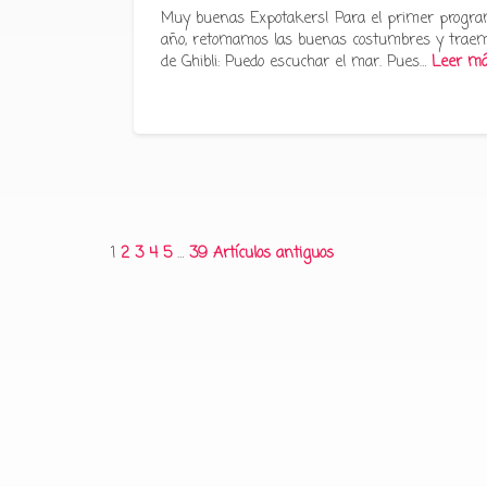
Muy buenas Expotakers! Para el primer progra
año, retomamos las buenas costumbres y traem
de Ghibli: Puedo escuchar el mar. Pues…
Leer m
1
2
3
4
5
…
39
Artículos antiguos
Paginación
de
entradas