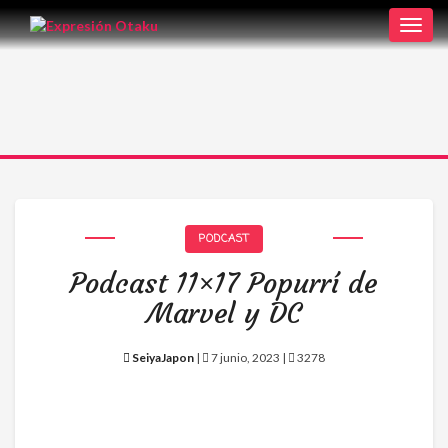
Toggl
navig
PODCAST
Podcast 11×17 Popurrí de
Marvel y DC
SeiyaJapon
|
7 junio, 2023 |
3278