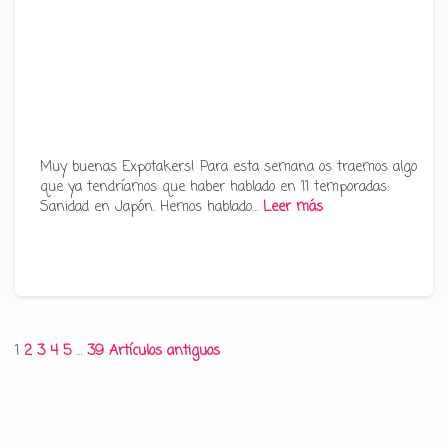
Muy buenas Expotakers! Para esta semana os traemos algo
que ya tendríamos que haber hablado en 11 temporadas:
Sanidad en Japón. Hemos hablado…
Leer más
Paginación
1
2
3
4
5
…
39
Artículos antiguos
de
entradas