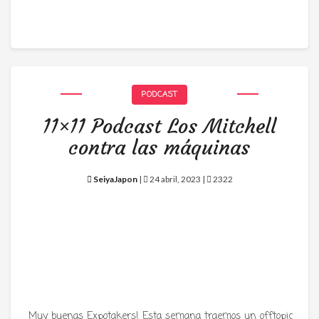
PODCAST
11×11 Podcast Los Mitchell
contra las máquinas
SeiyaJapon
|
24 abril, 2023 |
2322
Muy buenas Expotakers! Esta semana traemos un offtopic