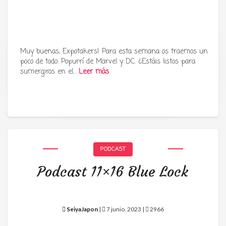
Muy buenas, Expotakers! Para esta semana os traemos un
poco de todo: Popurrí de Marvel y DC. ¿Estáis listos para
Tu radio y podcast sobre manga,
sumergiros en el…
Leer más
anime y cultura japonesa ツ
PODCAST
Podcast 11×16 Blue Lock
SeiyaJapon
|
7 junio, 2023 |
2966