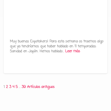
Muy buenas Expotakers! Para esta semana os traemos algo
que ya tendríamos que haber hablado en 11 temporadas:
Sanidad en Japón. Hemos hablado…
Leer más
Paginación
1
2
3
4
5
…
39
Artículos antiguos
de
entradas