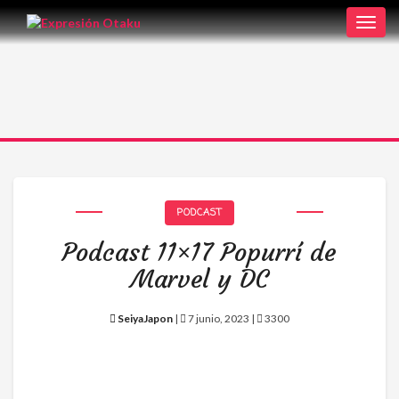
Toggl
navig
PODCAST
Podcast 11×17 Popurrí de
Marvel y DC
SeiyaJapon
|
7 junio, 2023 |
3300