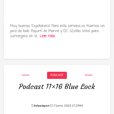
Muy buenas, Expotakers! Para esta semana os traemos un
poco de todo: Popurrí de Marvel y DC. ¿Estáis listos para
Tu radio y podcast sobre manga,
sumergiros en el…
Leer más
anime y cultura japonesa ツ
PODCAST
Podcast 11×16 Blue Lock
SeiyaJapon
|
7 junio, 2023 |
2984