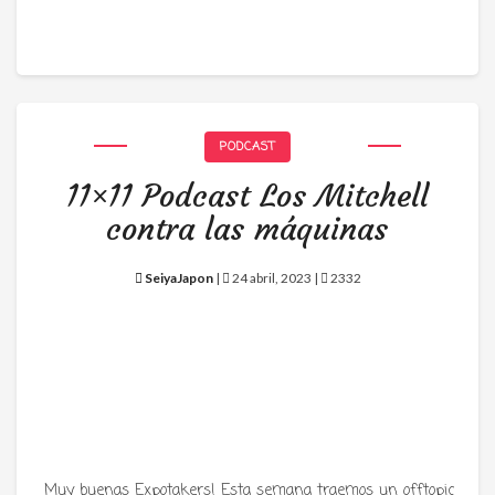
PODCAST
11×11 Podcast Los Mitchell
contra las máquinas
SeiyaJapon
|
24 abril, 2023 |
2332
Muy buenas Expotakers! Esta semana traemos un offtopic