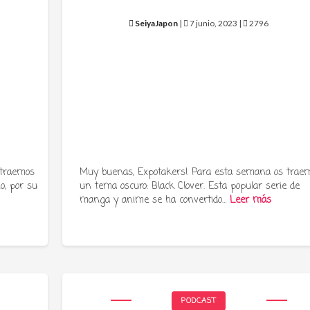
SeiyaJapon
|
7 junio, 2023 |
2796
 traemos
Muy buenas, Expotakers! Para esta semana os trae
o, por su
un tema oscuro: Black Clover. Esta popular serie de
manga y anime se ha convertido…
Leer más
PODCAST