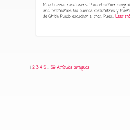
Muy buenas Expotakers! Para el primer progra
año, retomamos las buenas costumbres y traem
de Ghibli: Puedo escuchar el mar. Pues…
Leer m
Paginación
1
2
3
4
5
…
39
Artículos antiguos
de
entradas