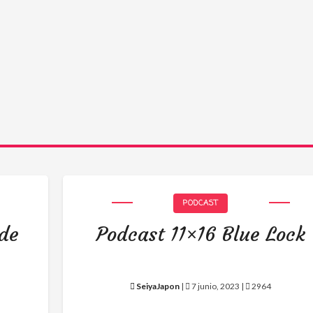
PODCAST
 de
Podcast 11×16 Blue Lock
SeiyaJapon
|
7 junio, 2023 |
2964