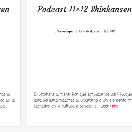
sen
Podcast 11×12 Shinkansen
SeiyaJapon
|
24 abril, 2023 |
2340
os el
Expotakers al tren!! Por qué empezamos así? Porqu
ado en el
esta semana traemos al programa a un elemento m
esa…
llamativo en la cultura japonesa: el…
Leer más