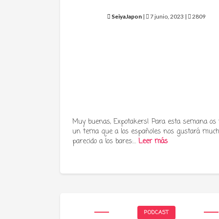
SeiyaJapon
|
7 junio, 2023 |
2809
Muy buenas, Expotakers! Para esta semana os
un tema que a los españoles nos gustará much
parecido a los bares:…
Leer más
PODCAST