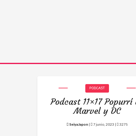
PODCAST
Podcast 11×17 Popurrí
Marvel y DC
SeiyaJapon
|
7 junio, 2023 |
3275