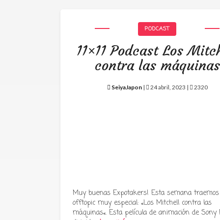
PODCAST
11×11 Podcast Los Mitch
contra las máquinas
SeiyaJapon
|
24 abril, 2023 |
2320
Muy buenas Expotakers! Esta semana traemos
offtopic muy especial: «Los Mitchell contra las
máquinas«. Esta película de animación de Sony P