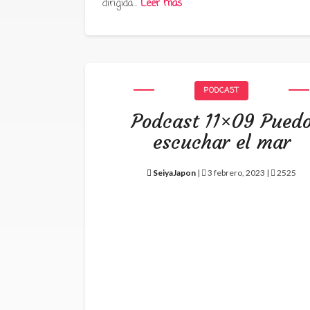
dirigida…
Leer más
PODCAST
Podcast 11×09 Pued
escuchar el mar
SeiyaJapon
|
3 febrero, 2023 |
2525