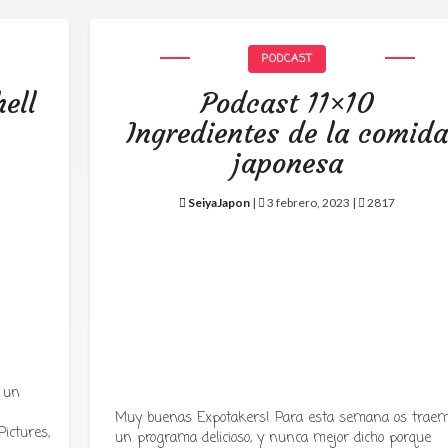
PODCAST
ell
Podcast 11×10
Ingredientes de la comid
japonesa
SeiyaJapon
|
3 febrero, 2023 |
2817
 un
Muy buenas Expotakers! Para esta semana os trae
ictures,
un programa delicioso, y nunca mejor dicho porque