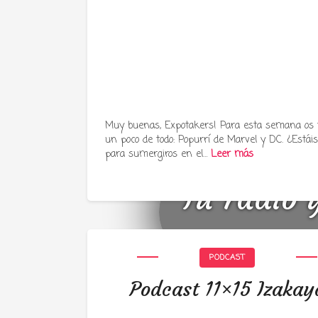
Muy buenas, Expotakers! Para esta semana os
un poco de todo: Popurrí de Marvel y DC. ¿Estáis 
para sumergiros en el…
Leer más
Tu radio 
PODCAST
Podcast 11×15 Izakay