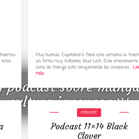
 traemos
Muy buenas, Expotakers! Para esta semana os trae
listos
un tema muy futbolero: Blue Lock. Esta emocionante
serie de manga está conquistando los corazones…
Le
más
y podcast sobre mang
cultura japonesa ツ
PODCAST
a
Podcast 11×14 Black
Clover