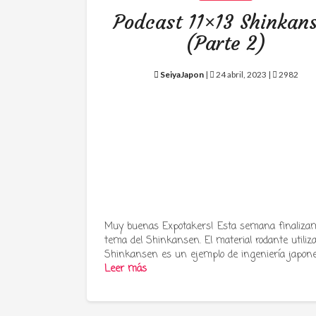
Podcast 11×13 Shinkan
(Parte 2)
SeiyaJapon
|
24 abril, 2023 |
2982
Muy buenas Expotakers! Esta semana finalizam
tema del Shinkansen. El material rodante utiliz
Shinkansen es un ejemplo de ingeniería japon
Leer más