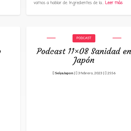
vamos a hablar de: Ingredientes de la…
Leer más
PODCAST
o
Podcast 11×08 Sanidad e
Japón
SeiyaJapon
|
3 febrero, 2023 |
2556