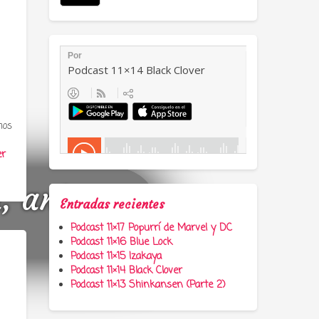
mos
er
a, anime y
Entradas recientes
Podcast 11×17 Popurrí de Marvel y DC
Podcast 11×16 Blue Lock
Podcast 11×15 Izakaya
Podcast 11×14 Black Clover
Podcast 11×13 Shinkansen (Parte 2)