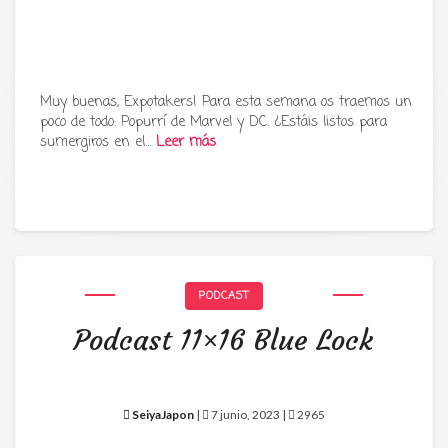
Muy buenas, Expotakers! Para esta semana os traemos un
poco de todo: Popurrí de Marvel y DC. ¿Estáis listos para
Tu radio y podcast sobre manga,
sumergiros en el…
Leer más
anime y cultura japonesa ツ
PODCAST
Podcast 11×16 Blue Lock
SeiyaJapon
|
7 junio, 2023 |
2965