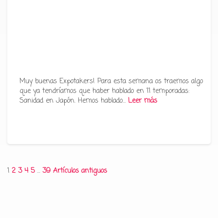
Muy buenas Expotakers! Para esta semana os traemos algo
que ya tendríamos que haber hablado en 11 temporadas:
Sanidad en Japón. Hemos hablado…
Leer más
Paginación
1
2
3
4
5
…
39
Artículos antiguos
de
entradas