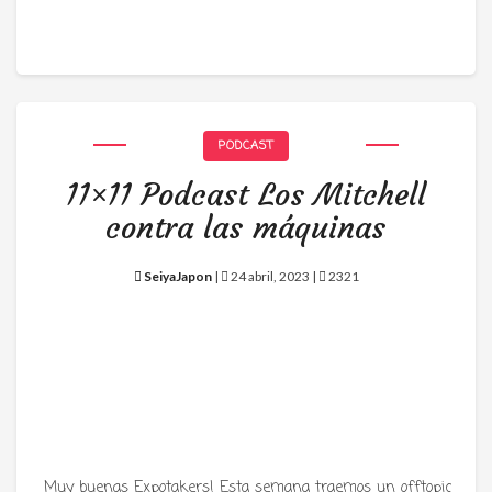
PODCAST
11×11 Podcast Los Mitchell
contra las máquinas
SeiyaJapon
|
24 abril, 2023 |
2321
Muy buenas Expotakers! Esta semana traemos un offtopic