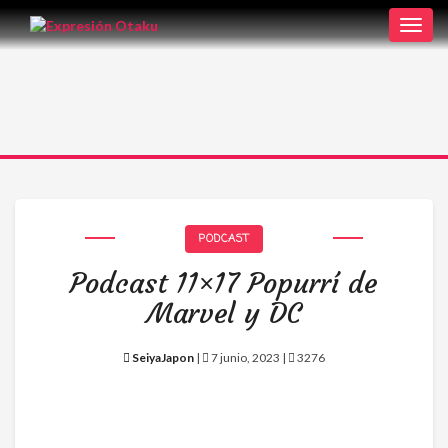
Toggl
navig
PODCAST
Podcast 11×17 Popurrí de
Marvel y DC
SeiyaJapon
|
7 junio, 2023 |
3276