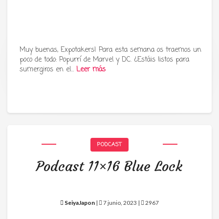
Muy buenas, Expotakers! Para esta semana os traemos un
poco de todo: Popurrí de Marvel y DC. ¿Estáis listos para
Tu radio y podcast sobre manga,
sumergiros en el…
Leer más
anime y cultura japonesa ツ
PODCAST
Podcast 11×16 Blue Lock
SeiyaJapon
|
7 junio, 2023 |
2967