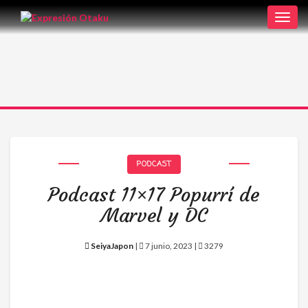
Toggl
navig
PODCAST
Podcast 11×17 Popurrí de
Marvel y DC
SeiyaJapon
|
7 junio, 2023 |
3279