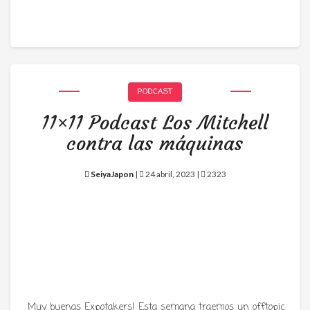
PODCAST
11×11 Podcast Los Mitchell
contra las máquinas
SeiyaJapon
|
24 abril, 2023 |
2323
Muy buenas Expotakers! Esta semana traemos un offtopic