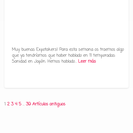
Muy buenas Expotakers! Para esta semana os traemos algo
que ya tendríamos que haber hablado en 11 temporadas:
Sanidad en Japón. Hemos hablado…
Leer más
Paginación
1
2
3
4
5
…
39
Artículos antiguos
de
entradas