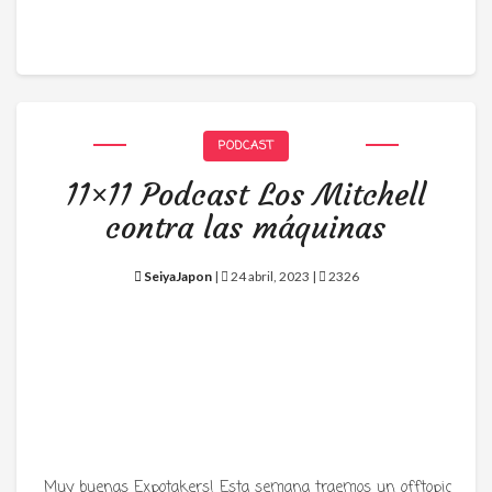
PODCAST
11×11 Podcast Los Mitchell
contra las máquinas
SeiyaJapon
|
24 abril, 2023 |
2326
Muy buenas Expotakers! Esta semana traemos un offtopic