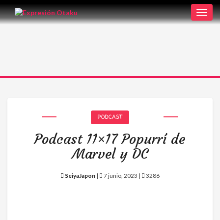
Toggl
navig
PODCAST
Podcast 11×17 Popurrí de
Marvel y DC
SeiyaJapon
|
7 junio, 2023 |
3286