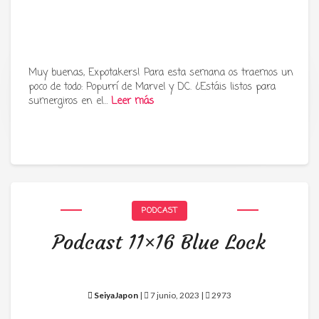
Muy buenas, Expotakers! Para esta semana os traemos un
poco de todo: Popurrí de Marvel y DC. ¿Estáis listos para
Tu radio y podcast sobre manga,
sumergiros en el…
Leer más
anime y cultura japonesa ツ
PODCAST
Podcast 11×16 Blue Lock
SeiyaJapon
|
7 junio, 2023 |
2973