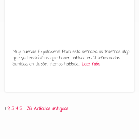
Muy buenas Expotakers! Para esta semana os traemos algo
que ya tendríamos que haber hablado en 11 temporadas:
Sanidad en Japón. Hemos hablado…
Leer más
Paginación
1
2
3
4
5
…
39
Artículos antiguos
de
entradas